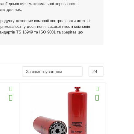
анії домогтися максимальної керованості і
лів для них.
продукту дозволяє компанії контролювати якість і
прямованості у досягненні високої якості компанія
тандартів TS 16949 та ISO 9001 та зберігає цю