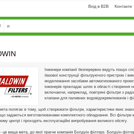
Вхід в B2B
Контакти
DWIN
Інженери компанії безперервно ведуть пошук сп
базової конструкції фільтруючого пристрою і ви
моделювання засобами автоматизованого проект
інженерів прокладає шлях в області створення 
включаючи, наприклад, повітряні фільтри з рад
клапани для паливних водовідокремлювачів і фі
ета полягає в тому, щоб створювати фільтри, характеристики яких знахо
 що задаються виготовлювачами комплектного обладнання. Всі фільтри к
ному центрі і проходять експлуатаційні випробування великого обсягу.
 - це вища мета, до якої прагне компанія Болдуін філтерз. Болдуін філтер