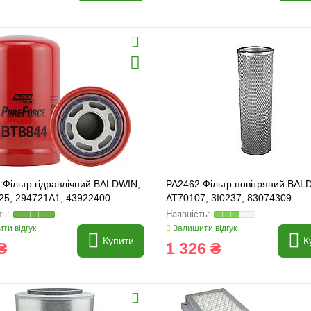
 Фільтр гідравлічний BALDWIN,
PA2462 Фільтр повітряний BAL
25, 294721A1, 43922400
AT70107, 3I0237, 83074309
ти відгук
Залишити відгук
Купити
К
₴
1 326 ₴