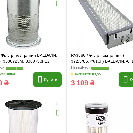
 Фільтр повітряний BALDWIN,
PA3886 Фільтр повітряний (
0, 3580723M, 3389793F12
372.3*85.7*61.9 ) BALDWIN, AH
AH115836, AG517937
ти відгук
Залишити відгук
Купити
К
8 ₴
3 108 ₴