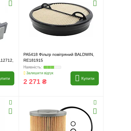
PA5418 Фільтр повітряний BALDWIN,
112712,
RE181915
Залишити відгук
упити
Купити
2 271 ₴