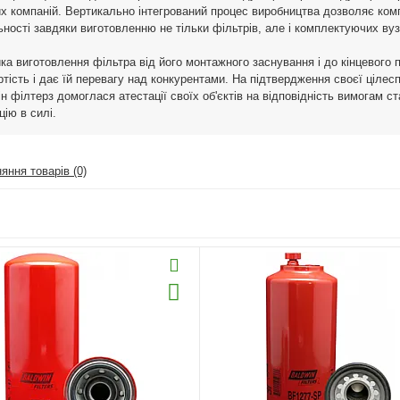
х компаній. Вертикально інтегрований процес виробництва дозволяє комп
ьності завдяки виготовленню не тільки фільтрів, але і комплектуючих вуз
ка виготовлення фільтра від його монтажного заснування і до кінцевого 
ртість і дає їй перевагу над конкурентами. На підтвердження своєї цілес
н філтерз домоглася атестації своїх об'єктів на відповідність вимогам с
цію в силі.
яння товарів (0)