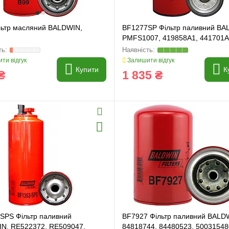
льтр масляний BALDWIN,
BF1277SP Фільтр паливний BA
PMFS1007, 419858A1, 441701A
441701A1
ти відгук
Залишити відгук
Купити
К
₴
1 835 ₴
SPS Фільтр паливний
BF7927 Фільтр паливний BALD
N, RE522372, RE509047,
84818744, 84480523, 50031548