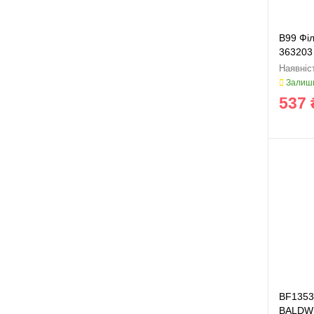
B99 Фі
363203
Залиши
537 
BF1353
BALDWI