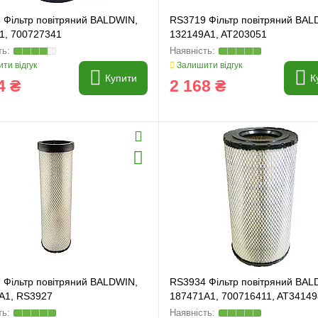
 Фільтр повітряний BALDWIN,
RS3719 Фільтр повітряний BAL
1, 700727341
132149A1, AT203051
ти відгук
Залишити відгук
Купити
К
4 ₴
2 168 ₴
 Фільтр повітряний BALDWIN,
RS3934 Фільтр повітряний BAL
A1, RS3927
187471A1, 700716411, AT34149