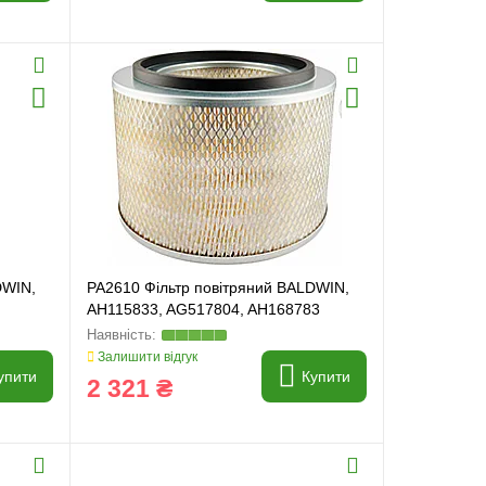
DWIN,
PA2610 Фільтр повітряний BALDWIN,
AH115833, AG517804, AH168783
Залишити відгук
упити
Купити
2 321 ₴