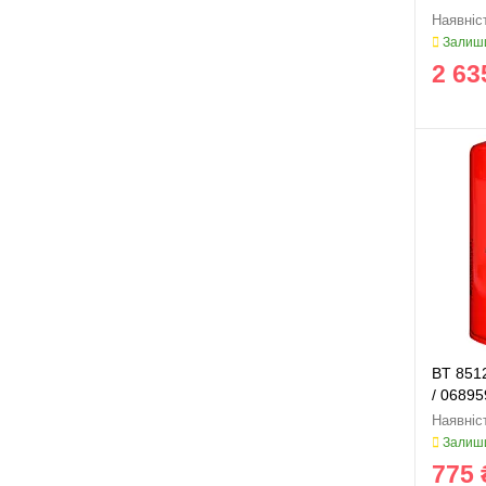
RE509
Залиши
2 63
BT 851
/ 06895
Залиши
775 