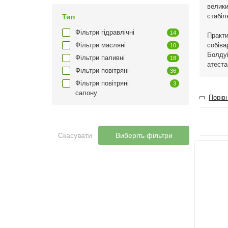
велики
стабіл
Тип
Фільтри гідравлічні
14
Практи
Фільтри масляні
собіва
10
Болдуі
Фільтри паливні
18
атеста
Фільтри повітряні
36
Фільтри повітряні
3
салону
Порівн
Скасувати
Виберіть фільтри