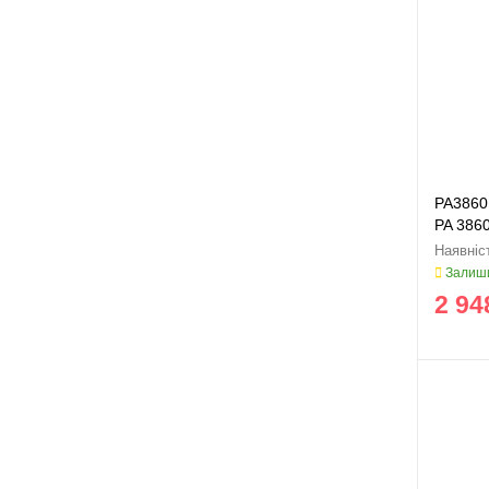
PA3860
PA 386
Залиши
2 94