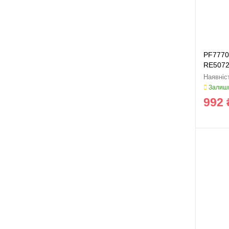
PF7770
RE5072
Залиши
992 