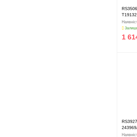
RS3506
T19132
Залиши
1 61
RS3927
243969