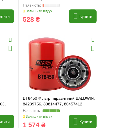
Залишити відгук
упити
Купити
528 ₴
й
BT8450 Фільтр гідравлічний BALDWIN,
63,
84239756, 89814477, 80457412
,
Залишити відгук
упити
Купити
1 574 ₴