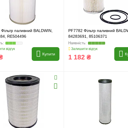
 Фільтр паливний BALDWIN,
PF7782 Фільтр паливний BALD
84, RE504496
84283691, 85106371
ти відгук
Залишити відгук
Купити
К
₴
1 182 ₴