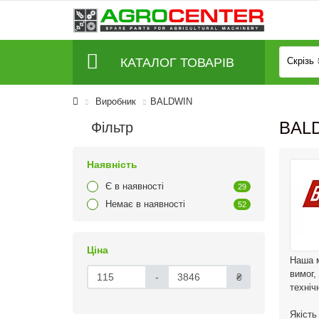
КАТАЛОГ ТОВАРІВ
Скрізь
Виробник
BALDWIN
BAL
Фільтр
Наявність
Є в наявності
29
Немає в наявності
52
Ціна
Наша м
вимог,
-
₴
техніч
Якість