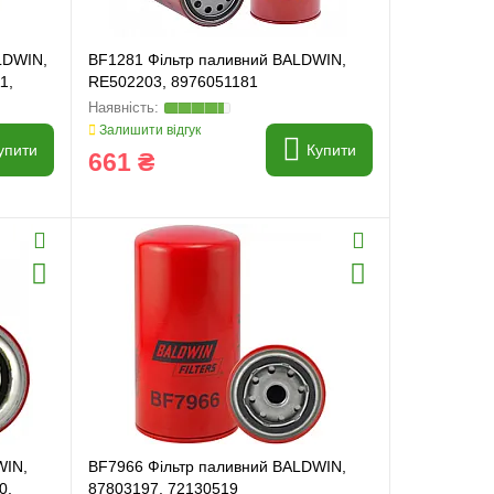
LDWIN,
BF1281 Фільтр паливний BALDWIN,
1,
RE502203, 8976051181
Залишити відгук
упити
Купити
661 ₴
WIN,
BF7966 Фільтр паливний BALDWIN,
0,
87803197, 72130519