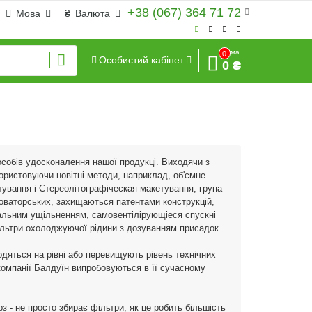
+38 (067) 364 71 72
Мова
₴
Валюта
Сума
0
Особистий кабінет
0 ₴
особів удосконалення нашої продукці. Виходячи з
користовуючи новітні методи, наприклад, об'ємне
ування і Стереолітографіческая макетування, група
новаторських, захищаються патентами конструкцій,
іальним ущільненням, самовентілірующіеся спускні
льтри охолоджуючої рідини з дозуванням присадок.
дяться на рівні або перевищують рівень технічних
омпанії Балдуїн випробовуються в її сучасному
з - не просто збирає фільтри, як це робить більшість