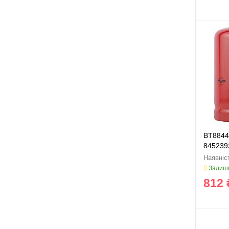
BT8844
845239
Залиши
812 