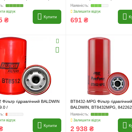
596
84818745
ти відгук
Залишити відгук
Купити
К
5 ₴
691 ₴
2 Фільтр гідравлічний BALDWIN
BT8432-MPG Фільтр гідавлічни
9.0 /
BALDWIN, BT8432MPG, 842262
AT129775, 86989733, YZ502378
87404986
ти відгук
Залишити відгук
Купити
К
₴
2 938 ₴