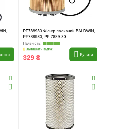
WIN,
PF788930 Фільтр паливний BALDWIN,
PF788930, PF 7889-30
Залишити відгук
упити
Купити
329 ₴