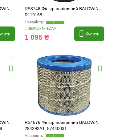
DWIN,
RS3746 Фільтр повітряний BALDWIN,
R119168
Залишити відгук
упити
Купити
1 095 ₴
DWIN,
RS4576 Фільтр повітряний BALDWIN,
8
294292A1, 87440031