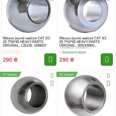
Яблуко (куля) навіски CAT 2/2
Яблуко (куля) навіски CAT 3/2
28.7*56*45 HEAVY-PARTS
28.7*64*45 HEAVY-PARTS
ORIGINAL, L35138, 1099037
ORIGINAL, 3042430M1,
44017819, 321081A1
1
Залишити відгук
290 ₴
290 ₴
Хіт продаж
Хіт продаж