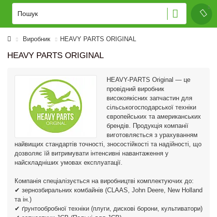
Виробник
HEAVY PARTS ORIGINAL
HEAVY PARTS ORIGINAL
HEAVY-PARTS Original — це
провідний виробник
високоякісних запчастин для
сільськогосподарської техніки
європейських та американських
брендів. Продукція компанії
виготовляється з урахуванням
найвищих стандартів точності, зносостійкості та надійності, що
дозволяє їй витримувати інтенсивні навантаження у
найскладніших умовах експлуатації.
Компанія спеціалізується на виробництві комплектуючих до:
✔ зернозбиральних комбайнів (CLAAS, John Deere, New Holland
та ін.)
✔ ґрунтообробної техніки (плуги, дискові борони, культиватори)