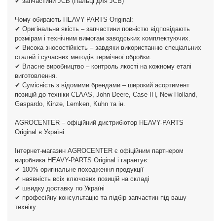
✔ запчастини JCB (Пальці для JCB)
Чому обирають HEAVY-PARTS Original:
✔ Оригінальна якість – запчастини повністю відповідають
розмірам і технічним вимогам заводських комплектуючих.
✔ Висока зносостійкість – завдяки використанню спеціальних
сталей і сучасних методів термічної обробки.
✔ Власне виробництво – контроль якості на кожному етапі
виготовлення.
✔ Сумісність з відомими брендами – широкий асортимент
позицій до техніки CLAAS, John Deere, Case IH, New Holland,
Gaspardo, Kinze, Lemken, Kuhn та ін.
AGROCENTER – офіційний дистрибютор HEAVY-PARTS
Original в Україні
Інтернет-магазин AGROCENTER є офіційним партнером
виробника HEAVY-PARTS Original і гарантує:
✔ 100% оригінальне походження продукції
✔ наявність всіх ключових позицій на складі
✔ швидку доставку по Україні
✔ професійну консультацію та підбір запчастин під вашу
техніку