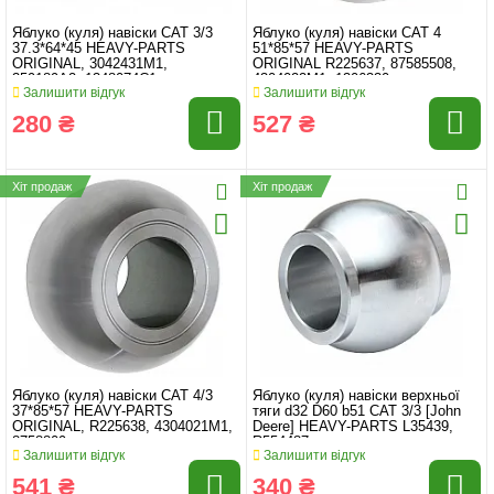
Яблуко (куля) навіски CAT 3/3
Яблуко (куля) навіски CAT 4
37.3*64*45 HEAVY-PARTS
51*85*57 HEAVY-PARTS
ORIGINAL, 3042431M1,
ORIGINAL R225637, 87585508,
359189A2, 1348074C1
4304022M1, 1306330
Залишити відгук
Залишити відгук
280 ₴
527 ₴
Хіт продаж
Хіт продаж
Яблуко (куля) навіски CAT 4/3
Яблуко (куля) навіски верхньої
37*85*57 HEAVY-PARTS
тяги d32 D60 b51 CAT 3/3 [John
ORIGINAL, R225638, 4304021M1,
Deere] HEAVY-PARTS L35439,
8758809
R554487
Залишити відгук
Залишити відгук
541 ₴
340 ₴