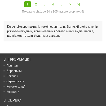
1
2
3
4
5
>
>|
Показано від 1 до 24 з 105 (всього сторінок: 5)
Ключі ріжково-накидні, комбіновані та ін: Великий вибір ключів
ріжково-накидних, комбінованих і багато інших видів ключів,
що підходять для будь-яких завдань.
ІНФОРМАЦІЯ
Про нас
Виробники
Вакансії
Сертифікати
Рекомендації
Контакти
СЕРВІС