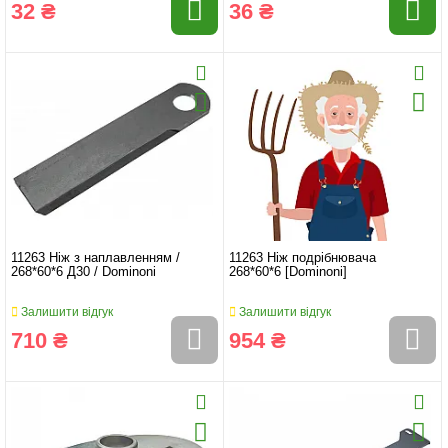
32 ₴
36 ₴
11263 Ніж з наплавленням /
11263 Ніж подрібнювача
268*60*6 Д30 / Dominoni
268*60*6 [Dominoni]
Залишити відгук
Залишити відгук
710 ₴
954 ₴