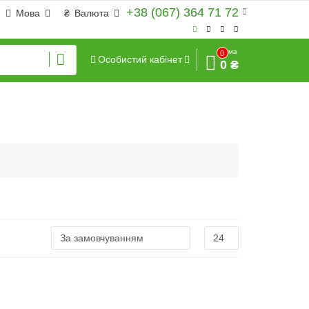
+38 (067) 364 71 72
Мова
₴
Валюта
Сума
0
Особистий кабінет
0 ₴