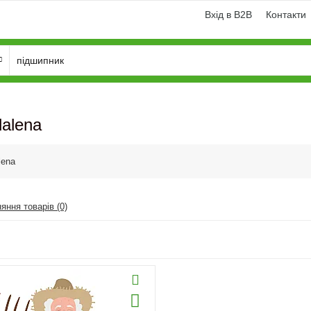
Вхід в B2B
Контакти
alena
lena
яння товарів (0)