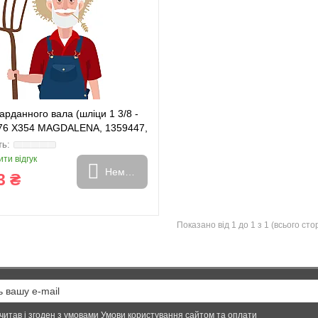
арданного вала (шліци 1 3/8 -
*76 X354 MAGDALENA, 1359447,
59, 32x76
ти відгук
Немає в наявності
3 ₴
Показано від 1 до 1 з 1 (всього стор
читав і згоден з умовами
Умови користування сайтом та оплати