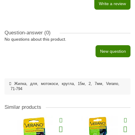
Write a review
Question-answer
(0)
No questions about this product.
New question
Жилка
,
для
,
мотокоси
,
кругла
,
15м
,
2
,
7мм
,
Verano
,
71-794
Similar products