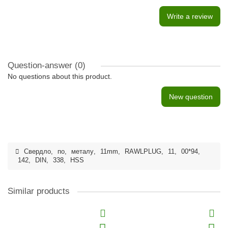
Write a review
Question-answer
(0)
No questions about this product.
New question
Свердло
,
по
,
металу
,
11mm
,
RAWLPLUG
,
11
,
00*94
,
142
,
DIN
,
338
,
HSS
Similar products