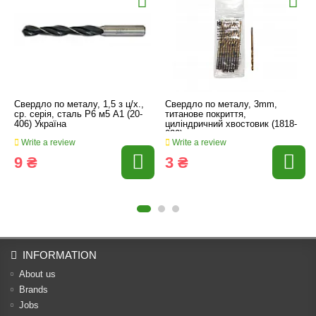
Свердло по металу, 1,5 з ц/х.,
Свердло по металу, 3mm,
ср. серія, сталь Р6 м5 А1 (20-
титанове покриття,
406) Україна
циліндричний хвостовик (1818-
030)
Write a review
Write a review
9 ₴
3 ₴
INFORMATION
About us
Brands
Jobs