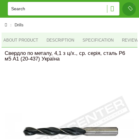
Drills
ABOUT PRODUCT
DESCRIPTION
SPECIFICATION
REVIEWS
Свердло по металу, 4,1 з ц/х., ср. серія, сталь Р6
м5 А1 (20-437) Україна