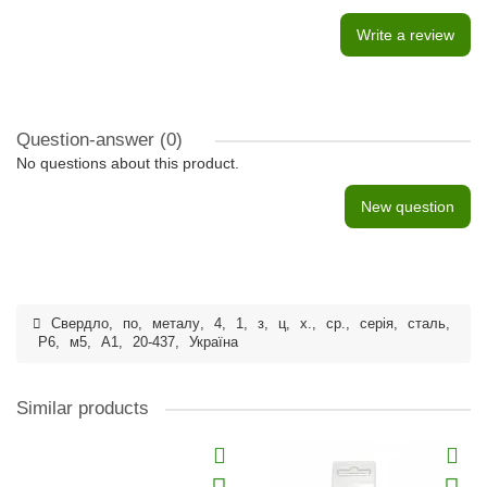
Write a review
Question-answer
(0)
No questions about this product.
New question
Свердло
,
по
,
металу
,
4
,
1
,
з
,
ц
,
х.
,
ср.
,
серія
,
сталь
,
Р6
,
м5
,
А1
,
20-437
,
Україна
Similar products