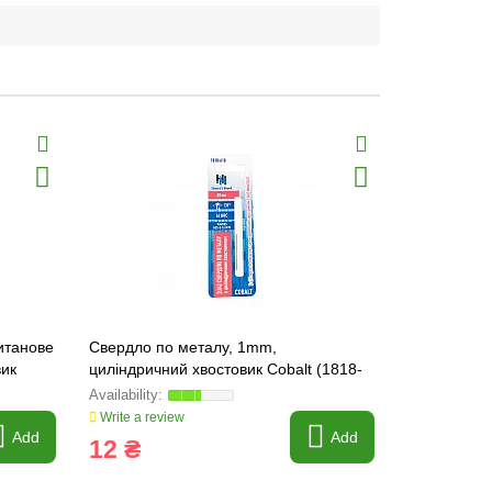
итанове
Свердло по металу, 1mm,
Свердло по
вик
циліндричний хвостовик Cobalt (1818-
циліндрични
610)
615)
Write a review
Write a revi
Add
Add
12 ₴
13 ₴