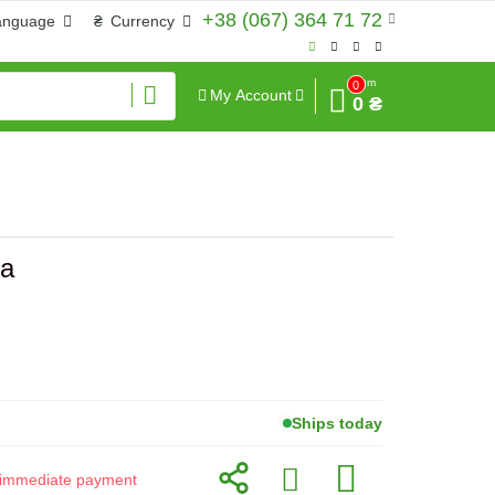
+38 (067) 364 71 72
anguage
₴
Currency
Sum
0
My Account
0 ₴
на
Ships today
or immediate payment