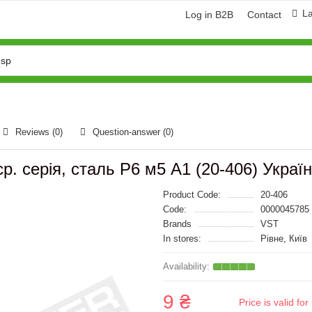
L
Log in B2B
Contact
Reviews (0)
Question-answer
(0)
ср. серія, сталь Р6 м5 А1 (20-406) Украї
Product Code:
20-406
Code:
0000045785
Brands
VST
In stores:
Рівне, Київ
9 ₴
Price is valid f