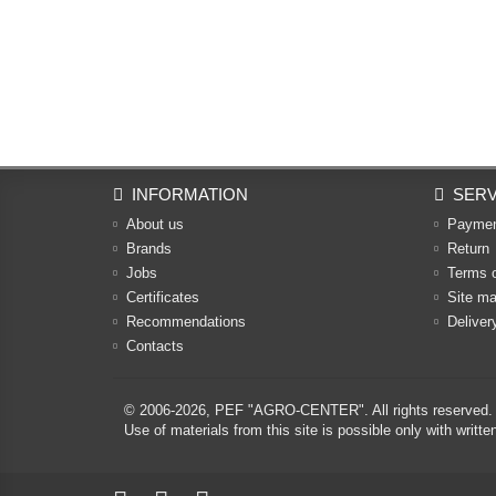
INFORMATION
SERV
About us
Payme
Brands
Return
Jobs
Terms 
Certificates
Site m
Recommendations
Deliver
Contacts
© 2006-2026,
PEF "AGRO-CENTER"
. All rights reserved.
Use of materials from this site is possible only with w