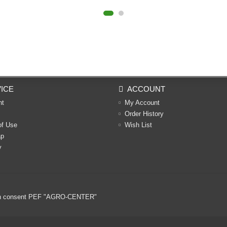
ICE
ACCOUNT
nt
My Account
Order History
of Use
Wish List
ap
y
ritten consent PEF "AGRO-CENTER"