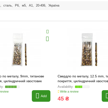
я
,
сталь
,
Р6
,
м5
,
А1
,
20-406
,
Україна
о по металу, 9mm, титанове
Свердло по металу, 12.5 mm, т
я, циліндричний хвостовик
покриття, циліндричний хвосто
90)
(1818-125)
 review
Write a review
Add
45 ₴