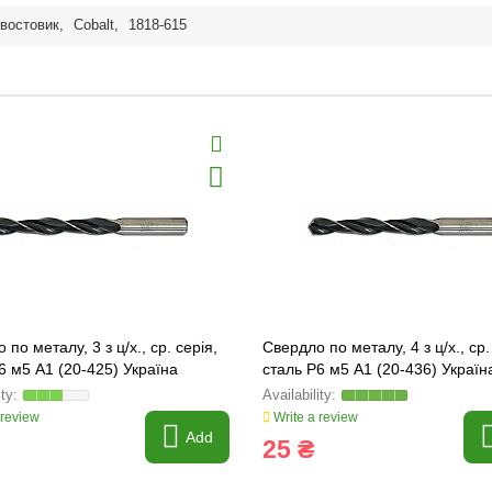
востовик
,
Cobalt
,
1818-615
 по металу, 3 з ц/х., ср. серія,
Свердло по металу, 4 з ц/х., ср.
6 м5 А1 (20-425) Україна
сталь Р6 м5 А1 (20-436) Україн
 review
Write a review
Add
25 ₴