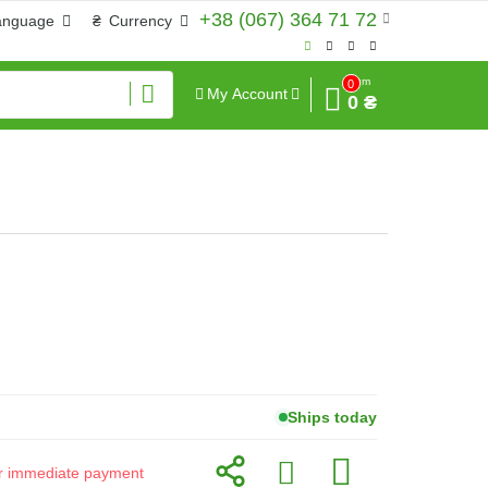
+38 (067) 364 71 72
anguage
₴
Currency
Sum
0
My Account
0 ₴
Ships today
for immediate payment