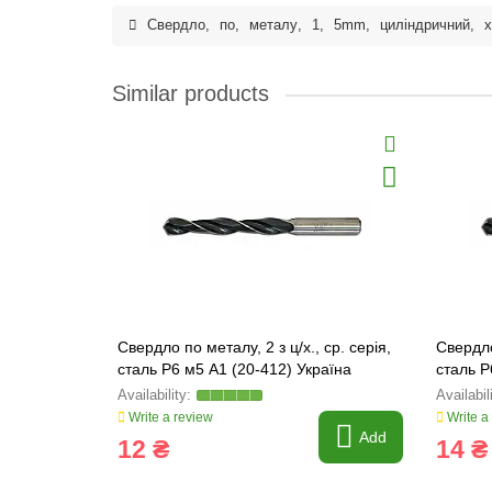
Свердло
,
по
,
металу
,
1
,
5mm
,
циліндричний
,
х
Similar products
Свердло по металу, 2 з ц/х., ср. серія,
Свердло
сталь Р6 м5 А1 (20-412) Україна
сталь Р
Write a review
Write a
Add
12 ₴
14 ₴