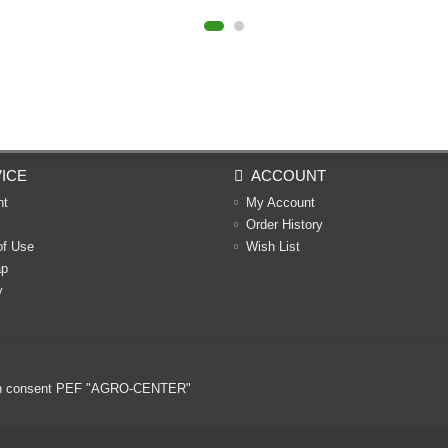
ICE
ACCOUNT
nt
My Account
Order History
of Use
Wish List
ap
y
ritten consent PEF "AGRO-CENTER"