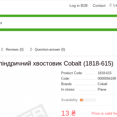
L
Log in B2B
Contact
Reviews (0)
Question-answer
(0)
індричний хвостовик Cobalt (1818-615)
Product Code:
1818-615
Code:
0000056199
Brands
Cobalt
In stores:
Рівне
13 ₴
Price is valid 