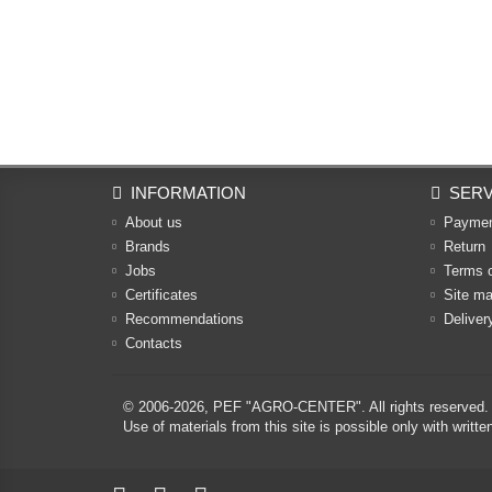
INFORMATION
SERV
About us
Payme
Brands
Return
Jobs
Terms 
Certificates
Site m
Recommendations
Deliver
Contacts
© 2006-2026,
PEF "AGRO-CENTER"
. All rights reserved.
Use of materials from this site is possible only with w