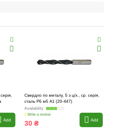
 серія,
Свердло по металу, 5 з ц/х., ср. серія,
Свердло по м
а
сталь Р6 м5 А1 (20-447)
сталь Р6 м5
Write a review
Write a revi
Add
Add
30 ₴
46 ₴