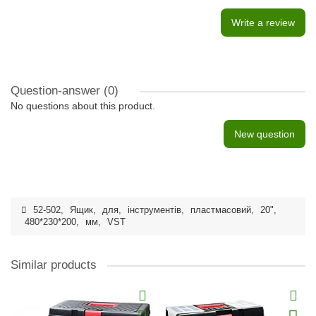
Write a review
Question-answer
(0)
No questions about this product.
New question
52-502
,
Ящик
,
для
,
інструментів
,
пластмасовий
,
20"
,
480*230*200
,
мм
,
VST
Similar products