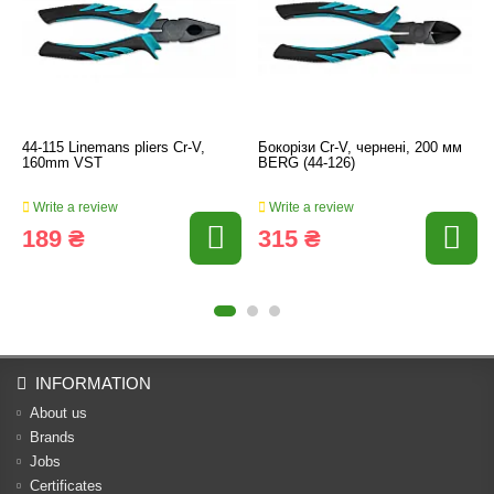
44-115 Linemans pliers Cr-V,
Бокорізи Cr-V, чернені, 200 мм
160mm VST
BERG (44-126)
Write a review
Write a review
189 ₴
315 ₴
INFORMATION
About us
Brands
Jobs
Certificates