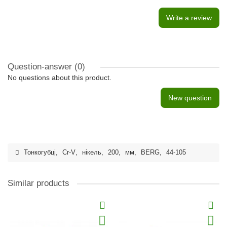
Write a review
Question-answer
(0)
No questions about this product.
New question
Тонкогубці
,
Cr-V
,
нікель
,
200
,
мм
,
BERG
,
44-105
Similar products