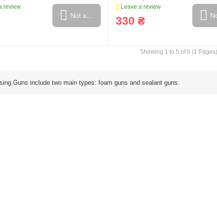
 review
Leave a review
Not available
No
330 ₴
ring and manufacturing
Hose repairing and manufacturing
Showing 1 to 5 of 5 (1 Pages
sing Guns include two main types: foam guns and sealant guns.