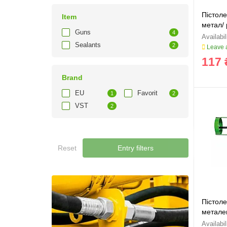
Пістоле
Item
метал/ 
Guns
4
Sealants
2
Leave a
117 
Brand
EU
Favorit
1
2
VST
2
Reset
Entry filters
Пістоле
металев
010)