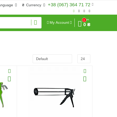
+38 (067) 364 71 72
anguage
₴
Currency
Sum
0
My Account
0 ₴