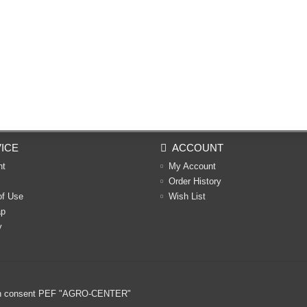
ICE
ACCOUNT
nt
My Account
Order History
of Use
Wish List
ap
y
ritten consent PEF "AGRO-CENTER"