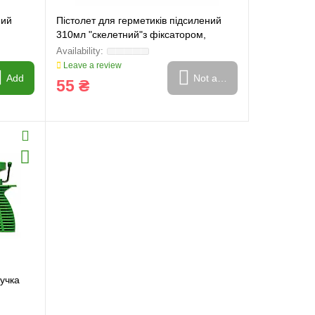
ний
Пістолет для герметиків підсилений
310мл "скелетний"з фіксатором,
шестигранний шток 7mm
Leave a review
Add
Not available
55 ₴
ручка