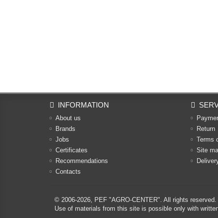
INFORMATION
SERV
About us
Payme
Brands
Return
Jobs
Terms 
Certificates
Site m
Recommendations
Deliver
Contacts
© 2006-2026,
PEF "AGRO-CENTER"
. All rights reserved.
Use of materials from this site is possible only with w