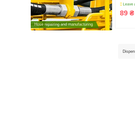
Leave a
89 ₴
cturing
Hose repairing and manufacturing
Hose repai
Dispen