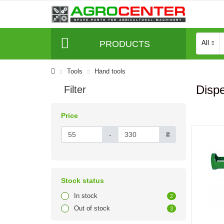
PRODUCTS
All
Tools
Hand tools
Disp
Filter
Price
-
₴
Stock status
In stock
2
Out of stock
3