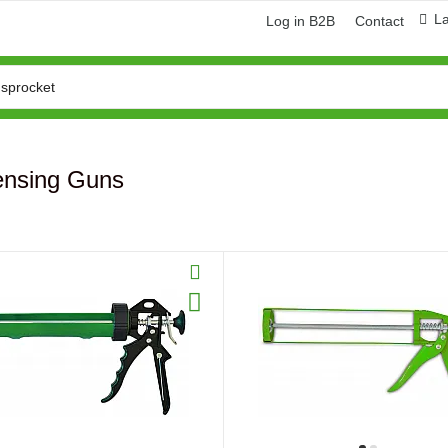
L
Log in B2B
Contact
ensing Guns