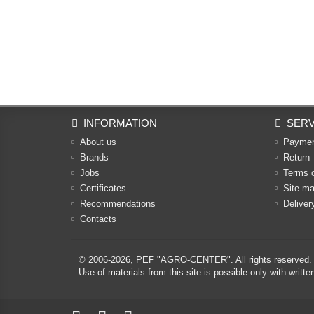
INFORMATION
SERV
About us
Payme
Brands
Return
Jobs
Terms 
Certificates
Site m
Recommendations
Deliver
Contacts
© 2006-2026,
PEF "AGRO-CENTER"
. All rights reserved.
Use of materials from this site is possible only with w