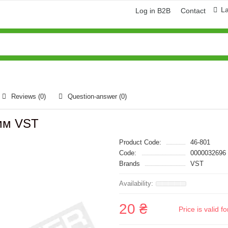
L
Log in B2B
Contact
Reviews (0)
Question-answer
(0)
0мм VST
Product Code:
46-801
Code:
0000032696
Brands
VST
20 ₴
Price is valid 