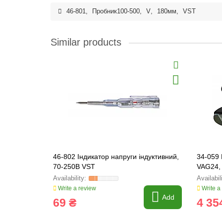
46-801
,
Пробник100-500
,
V
,
180мм
,
VST
Similar products
46-802 Індикатор напруги індуктивний,
34-059
70-250В VST
VAG24,
Write a review
Write a
Add
69 ₴
4 35