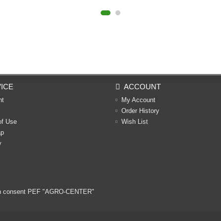
ICE
ACCOUNT
nt
My Account
Order History
of Use
Wish List
ap
y
ritten consent PEF "AGRO-CENTER"