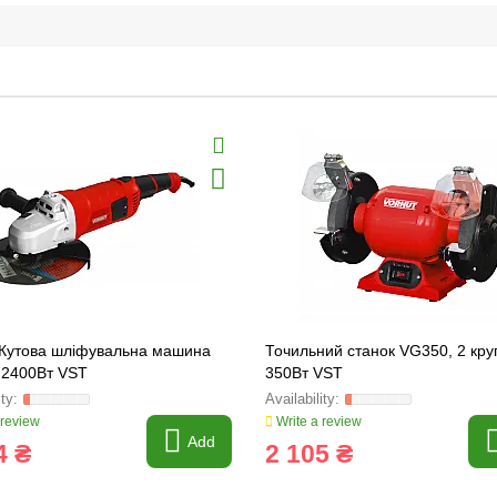
 Кутова шліфувальна машина
Точильний станок VG350, 2 кру
 2400Вт VST
350Вт VST
 review
Write a review
Add
4 ₴
2 105 ₴