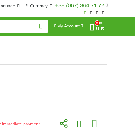
+38 (067) 364 71 72
anguage
₴
Currency
Sum
0
My Account
0 ₴
for immediate payment