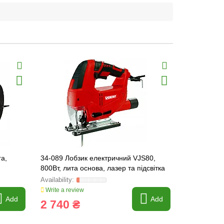
га,
34-089 Лобзик електричний VJS80,
4008611 Bipo
800Вт, лита основа, лазер та підсвітка
220-380V 
VST
Write a review
Write a revi
Add
Add
2 740 ₴
116 ₴