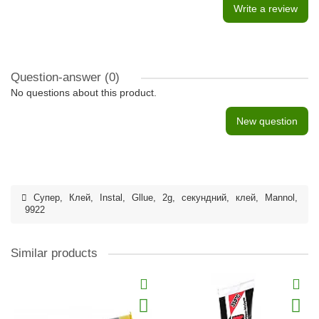
Write a review
Question-answer
(0)
No questions about this product.
New question
Супер
,
Клей
,
Instal
,
Gllue
,
2g
,
секундний
,
клей
,
Mannol
,
9922
Similar products