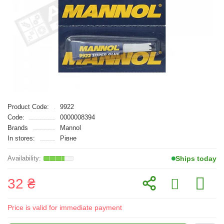
Product Code:
9922
Code:
0000008394
Brands
Mannol
In stores:
Рівне
Ships today
32 ₴
Price is valid for immediate payment