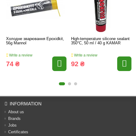
Холодне зварювання Epoxidkit,
High-temperature silicone sealant
56g Mannol
350°С, 50 ml / 40 g KAMAR
Write a review
Write a review
74 ₴
92 ₴
INFORMATION
About us
Brands
Jobs
Certificates