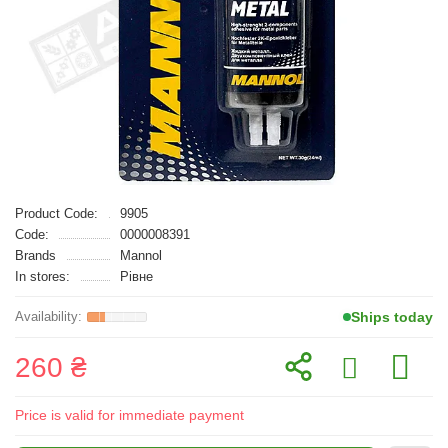
Product Code:
9905
Code:
0000008391
Brands
Mannol
In stores:
Рівне
Ships today
260 ₴
Price is valid for immediate payment