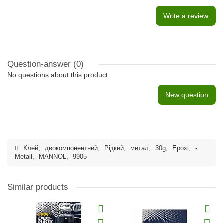
Write a review
Question-answer
(0)
No questions about this product.
New question
Клей
,
двокомпонентний
,
Рідкий
,
метал
,
30g
,
Epoxi
,
-
Metall
,
MANNOL
,
9905
Similar products