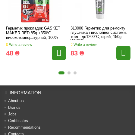
Герметик прокладок GASKET
310000 Герметик для ремонту
глушника і вихлопної системи,
MAKER RED 85g +350⁰С
темп. до1200°С, сірий, 150g
високотемпературний, 100%
WINSO
силіконовий, червоний
Write a review
Write a review
48 ₴
83 ₴
INFORMATION
About us
Brands
Jobs
Certificates
Recommendations
Contacts