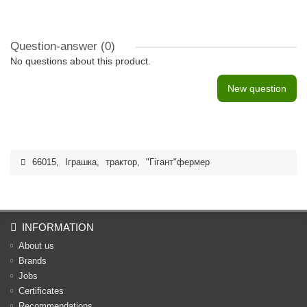
Question-answer
(0)
No questions about this product.
New question
66015
,
Іграшка
,
трактор
,
"Гігант"фермер
INFORMATION
About us
Brands
Jobs
Certificates
Recommendations