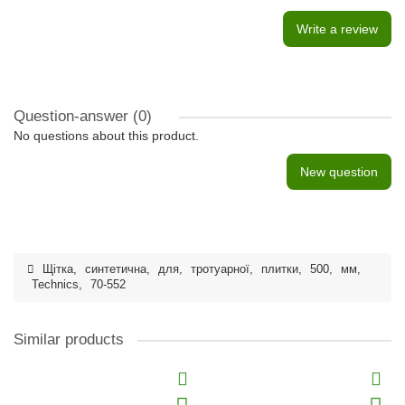
Write a review
Question-answer
(0)
No questions about this product.
New question
Щітка
,
синтетична
,
для
,
тротуарної
,
плитки
,
500
,
мм
,
Technics
,
70-552
Similar products