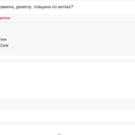
довжина, діаметр, товщина по витках?
sponse:
17мм
 11мм