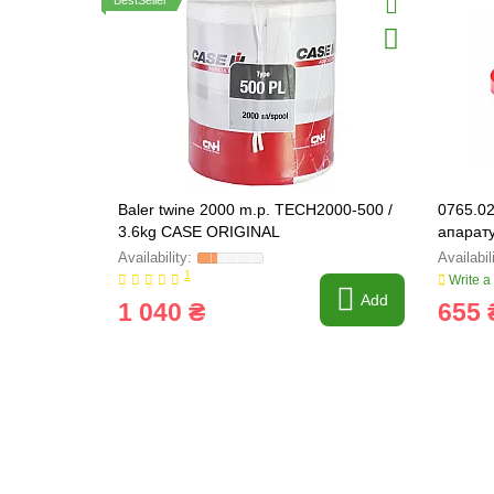
BestSeller
Baler twine 2000 m.p. TECH2000-500 /
0765.02
3.6kg CASE ORIGINAL
апарату
FARMIN
1
Write a
Add
1 040 ₴
655 