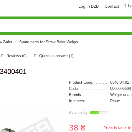
L
Log in B2B
Contact
aw Baler
Spare parts for Straw Baler Welger
Reviews (0)
Question-answer
(1)
03400401
Product Code:
0340.04.01
Code:
0000006698
Brands
Welger анал
In stores:
Рівне
38 ₴
Price is valid 