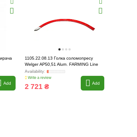
бирача
1105.22.08.13 Голка соломопресу
1120.23.23.
Welger AP50,51 Alum. FARMING Line
преспідбо
Write a review
Write a revi
Add
Add
2 721 ₴
25 844