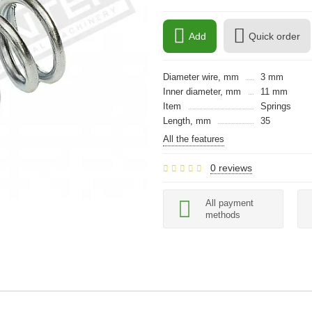
Add
Quick order
Diameter wire, mm
3 mm
Inner diameter, mm
11 mm
Item
Springs
Length, mm
35
All the features
0 reviews
All payment
methods