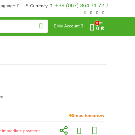
+38 (067) 364 71 72
anguage
₴
Currency
Sum
0
My Account
0 ₴
ог
Ships tomorrow
for immediate payment