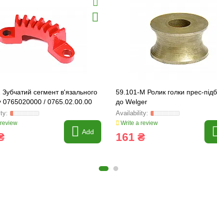
 Зубчатий сегмент в'язального
59.101-М Ролик голки прес-під
 0765020000 / 0765.02.00.00
до Welger
G Line
 review
Write a review
Add
₴
161 ₴