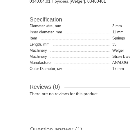
0340.04.01 Пружина [Welger], 03400401
Specification
Diameter wire, mm
3 mm
Inner diameter, mm
11 mm
Item
Springs
Length, mm
35
Machinery
Welger
Machinery
Straw Bale
Manufacturer
ANALOG
Outer Diameter, мм
17 mm
Reviews (0)
There are no reviews for this product.
Question-answer
(1)