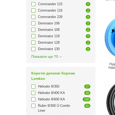
Commandor 115
2
Commandor 116
2
Commandor 228
2
Dominator 106
2
Dominator 108
2
Dominator 118
2
Dominator 128
2
Dominator 130
2
Показати ще 70
Під
під
Короткі дискові борони
Lemken
Heliodor 8/350
27
Heliodor 8/400 KA
28
Heliodor 8/600 KA
108
Rubin 9/300 Ü Combi-
81
Liner