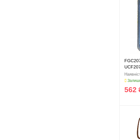
FGC207
UCF207
Залиши
562 