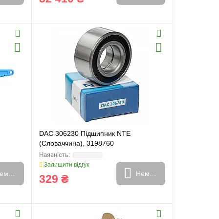
DAC 306230 Підшипник NTE
(Словаччина), 3198760
Залишити відгук
емає в наявності
Немає в наявності
329 ₴