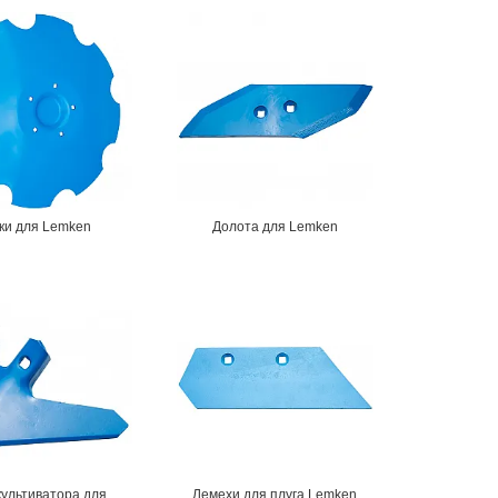
ки для Lemken
Долота для Lemken
культиватора для
Лемехи для плуга Lemken