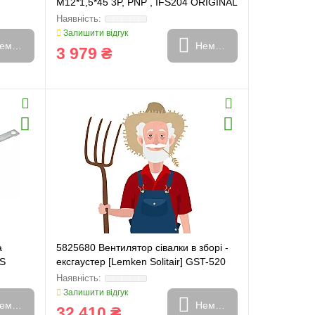
M12*1,5*45 3P, PNP , IFS204 ORIGINAL
Залишити відгук
емає в наявності
Немає в наявності
3 979 ₴
а
5825680 Вентилятор сівалки в зборі -
TS
ексгаустер [Lemken Solitair] GST-520
D650
Залишити відгук
емає в наявності
Немає в наявності
32 410 ₴