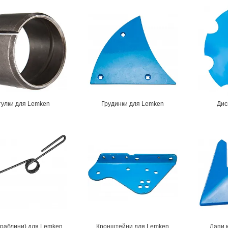
тулки для Lemken
Грудинки для Lemken
Дис
граблини) для Lemken
Кронштейни для Lemken
Лапи 