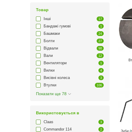
Товар
Інші
17
Бандажі гумові
1
Башмаки
24
Болти
27
Відвали
98
Вали
12
В
Вентилятори
1
Вилки
4
Висівні колеса
3
Втулки
106
Показати ще 78
Використовується в
Claas
3
Commandor 114
2
Зуби (