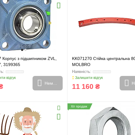
 Корпус з підшипником ZVL,
KK071270 Стійка центральна 
, 3199365
MOLBRO
ти відгук
Залишити відгук
Немає в наявності
Н
₴
11 160 ₴
Хіт продаж