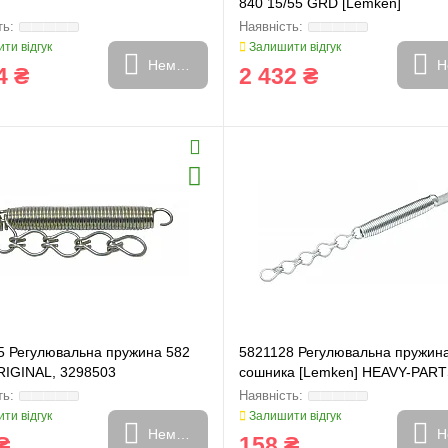
840 15/55 GRD [Lemken]
и
Генератори
ти відгук
Залишити відгук
Немає в наявності
Н
4 ₴
2 432 ₴
5 Регулювальна пружина 582
5821128 Регулювальна пружин
RIGINAL, 3298503
сошника [Lemken] HEAVY-PAR
ORIGINAL
ти відгук
Залишити відгук
Немає в наявності
Н
₴
158 ₴