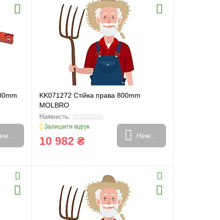
800mm
KK071272 Стійка права 800mm
MOLBRO
Залишити відгук
емає в наявності
Немає в наявності
10 982 ₴