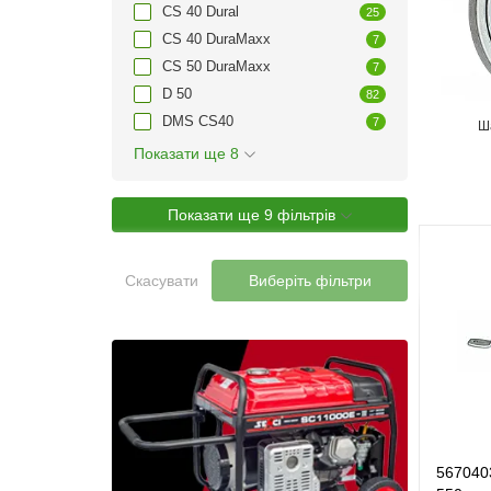
CS 40 Dural
25
CS 40 DuraMaxx
7
CS 50 DuraMaxx
7
D 50
82
DMS CS40
7
Ш
Показати ще 8
Показати ще 9 фільтрів
Скасувати
Виберіть фільтри
567040