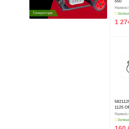
550
Генератори
Генератор
Залиши
1 27
582112
1125 O
Залиши
160 