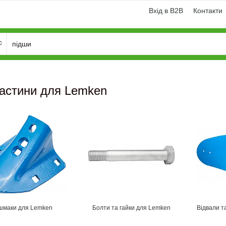
Вхід в B2B
Контакти
астини для Lemken
шмаки для Lemken
Болти та гайки для Lemken
Відвали т