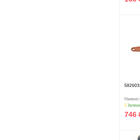
582603
Залиши
746 