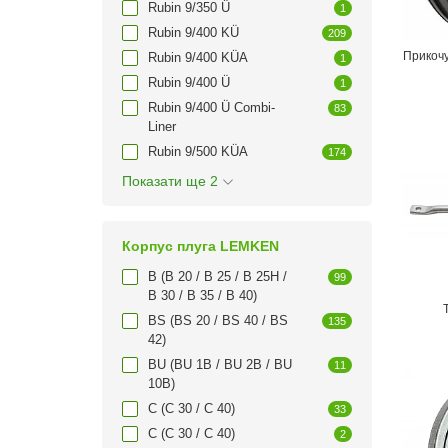
Rubin 9/350 Ü
1
Rubin 9/400 KÜ
209
Прикочу
Rubin 9/400 KÜA
1
Rubin 9/400 Ü
1
Rubin 9/400 Ü Combi-
83
Liner
Rubin 9/500 KÜA
174
Показати ще 2
Корпус плуга LEMKEN
B (B 20 / B 25 / B 25H /
99
B 30 / B 35 / B 40)
BS (BS 20 / BS 40 / BS
135
42)
BU (BU 1B / BU 2B / BU
11
10B)
C (C 30 / C 40)
33
C (C 30 / C 40)
2