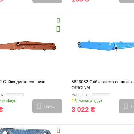
2 Стійка диска сошника
5826032 Стійка диска сошника
ORIGINAL
ти відгук
Залишити відгук
Немає в наявності
Н
₴
3 022 ₴