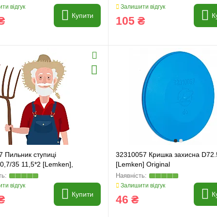
ти відгук
Залишити відгук
Купити
К
₴
105 ₴
7 Пильник ступиці
32310057 Кришка захисна D72.
0,7/35 11,5*2 [Lemken],
[Lemken] Original
65
ти відгук
Залишити відгук
Купити
К
₴
46 ₴