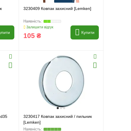
к
3230409 Ковпак захисний [Lemken]
Залишити відгук
упити
Купити
105 ₴
 d35
3230417 Ковпак захисний / пильник
[Lemken]