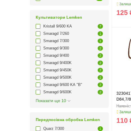
Залиши
125 
Культиватори Lemken
Kristall 9/600 KA
7
Smaragd 7/260
1
Smaragd 7/300
1
Smaragd 9/300
2
Smaragd 9/400
2
Smaragd 9/400K
2
Smaragd 9/450K
2
Smaragd 9/500K
2
Smaragd 9/600 KA "B"
2
Smaragd 9/600K
2
323041
D84,7/8
Показати ще 10
323100
Залиши
110 
Передпосівна обробка Lemken
Quarz 7/300
1