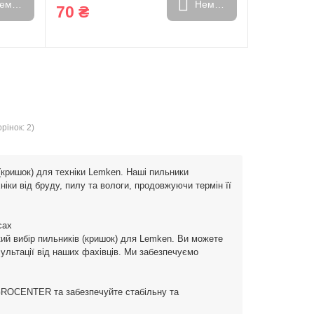
емає в наявності
Немає в наявності
70 ₴
рінок: 2)
кришок) для техніки Lemken. Наші пильники
іки від бруду, пилу та вологи, продовжуючи термін її
сах
ий вибір пильників (кришок) для Lemken. Ви можете
сультації від наших фахівців. Ми забезпечуємо
AGROCENTER та забезпечуйте стабільну та