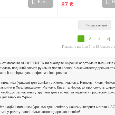
Немає в наявності
Н
87 ₴
Показати ще
1
2
>
>|
Показано від 1 до 24 з 32 (всього сто
рнет-магазині AGROCENTER ви знайдете широкий асортимент пильників (
ечують надійний захист рухомих частин вашої сільськогосподарської техн
атації та підвищуючи ефективність роботи.
 пильники (кришки) для Lemken в Хмельницькому, Рівному, Києві, Черка
агазини в Хмельницькому, Рівному, Києві та Черкасах пропонують широк
 необхідні запчастини у зручний для вас час та отримати професійні кон
 доставку по Україні.
те надійні пильники (кришки) для Lemken у нашому інтернет-магазині 
тивну роботу вашої сільськогосподарської техніки!