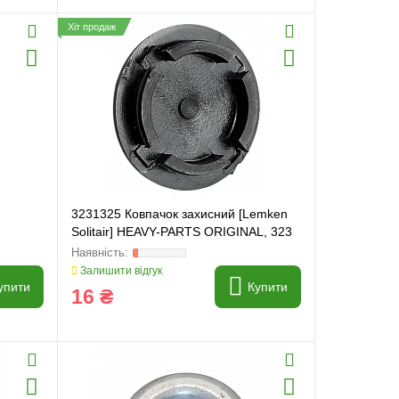
Хіт продаж
3231325 Ковпачок захисний [Lemken
Solitair] HEAVY-PARTS ORIGINAL, 323
1325
Залишити відгук
упити
Купити
16 ₴