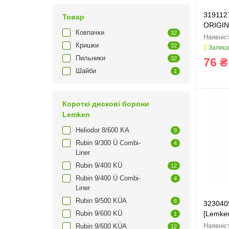
319112
Товар
ORIGI
Ковпачки
32
Кришки
32
Залиши
Пильники
32
76 ₴
Шайби
1
Короткі дискові борони
Lemken
Heliodor 8/600 KA
9
Rubin 9/300 Ü Combi-
4
Liner
Rubin 9/400 KÜ
12
Rubin 9/400 Ü Combi-
4
Liner
Rubin 9/500 KÜA
8
323040
Rubin 9/600 KÜ
[Lemken
1
Rubin 9/600 KÜA
12