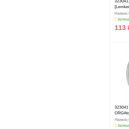
323041
[Lemken
Залиши
113 
3230417
ORGAto
Залиши