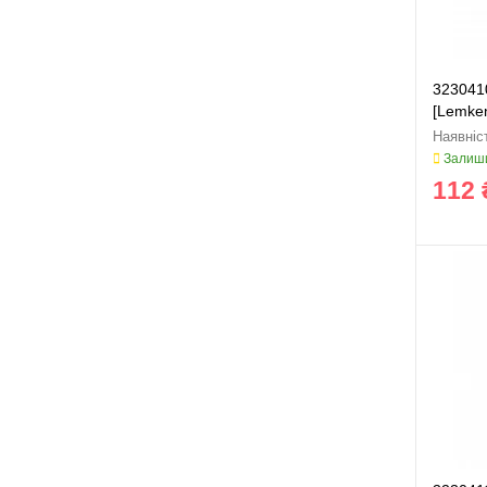
323041
[Lemken
Залиши
112 