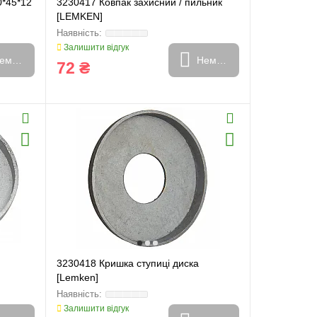
0*45*12
3230417 Ковпак захисний / пильник
[LEMKEN]
Залишити відгук
емає в наявності
Немає в наявності
72 ₴
3230418 Кришка ступиці диска
[Lemken]
Залишити відгук