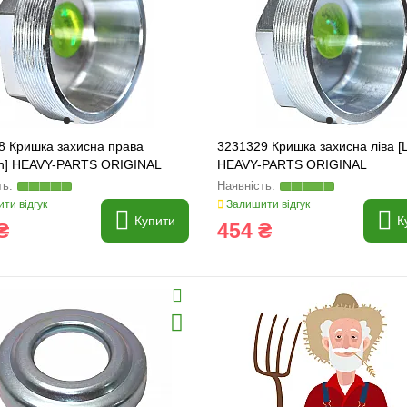
8 Кришка захисна права
3231329 Кришка захисна ліва [
n] HEAVY-PARTS ORIGINAL
HEAVY-PARTS ORIGINAL
ти відгук
Залишити відгук
и
Генератори
Купити
К
₴
454 ₴