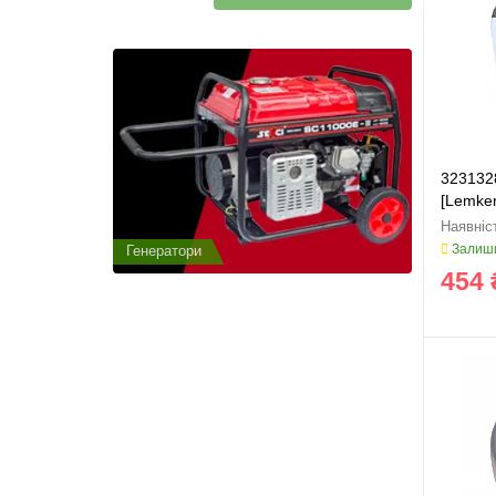
323132
[Lemke
Залиши
Генератори
Генератор
454 