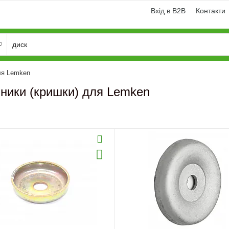
Вхід в B2B
Контакти
ля Lemken
ники (кришки) для Lemken