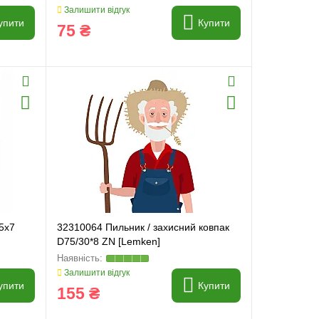
Залишити відгук
упити
Купити
75 ₴
5x7
32310064 Пильник / захисний ковпак
D75/30*8 ZN [Lemken]
Залишити відгук
упити
Купити
155 ₴