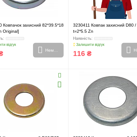
0 Ковпачок захисний 82*39.5*18
3230411 Ковпак захисний D80 /
 Original]
t=2*5.5 Zn
ти відгук
Залишити відгук
Немає в наявності
Н
₴
116 ₴