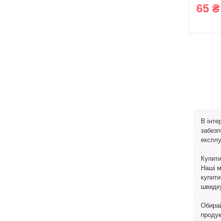
65 ₴
В інте
забезп
експлу
Купити
Наші м
купити
швидку
Обирай
продук