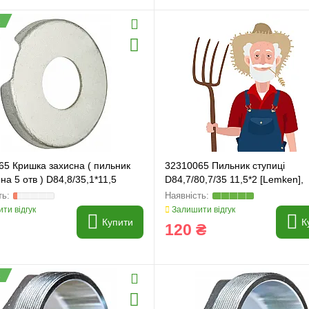
65 Кришка захисна ( пильник
32310065 Пильник ступиці
 на 5 отв ) D84,8/35,1*11,5
D84,7/80,7/35 11,5*2 [Lemken],
3230417
ти відгук
Залишити відгук
Купити
К
120 ₴