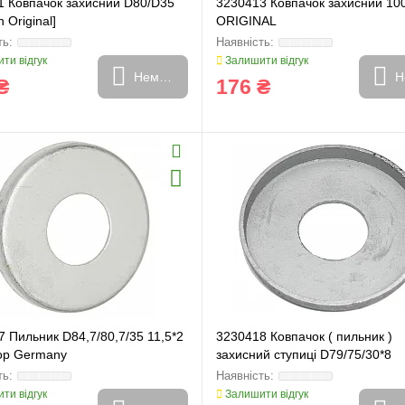
1 Ковпачок захисний D80/D35
3230413 Ковпачок захисний 10
 Original]
ORIGINAL
ти відгук
Залишити відгук
Немає в наявності
Н
₴
176 ₴
 Пильник D84,7/80,7/35 11,5*2
3230418 Ковпачок ( пильник )
p Germany
захисний ступиці D79/75/30*8
FARMING Line
ти відгук
Залишити відгук