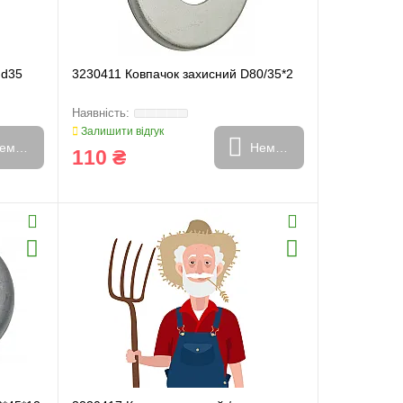
 d35
3230411 Ковпачок захисний D80/35*2
Залишити відгук
емає в наявності
Немає в наявності
110 ₴