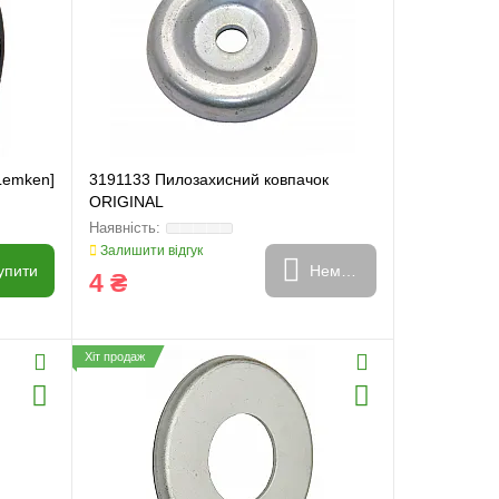
Lemken]
3191133 Пилозахисний ковпачок
ORIGINAL
Залишити відгук
упити
Немає в наявності
4 ₴
Хіт продаж