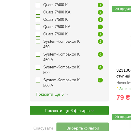
Quarz 7/400 K
1
Хіт продаж
Quarz 7/400 KA
2
Quarz 7/500 K
1
Quarz 7/500 KA
2
Quarz 7/600 K
1
System-Kompaktor K
2
450
System-Kompaktor K
6
450 A
System-Kompaktor K
4
323100
500
ступиці
System-Kompaktor K
6
500 A
Залиши
Показати ще 5
79 ₴
Показати ще 6 фільтрів
Хіт продаж
Скасувати
Виберіть фільтри