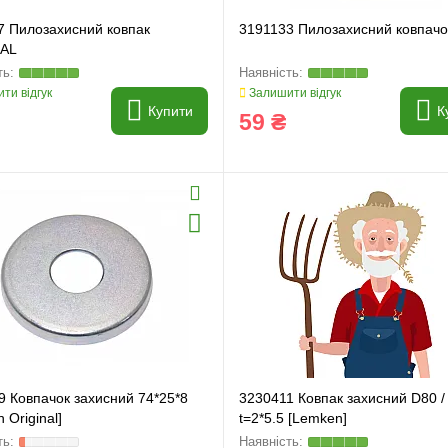
7 Пилозахисний ковпак
3191133 Пилозахисний ковпачо
NAL
ти відгук
Залишити відгук
Купити
К
59 ₴
9 Ковпачок захисний 74*25*8
3230411 Ковпак захисний D80 /
 Original]
t=2*5.5 [Lemken]