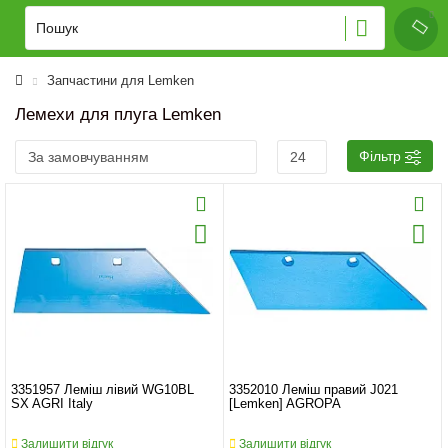
Запчастини для Lemken
Лемехи для плуга Lemken
Фільтр
3351957 Леміш лівий WG10BL
3352010 Леміш правий J021
SX AGRI Italy
[Lemken] AGROPA
Залишити відгук
Залишити відгук