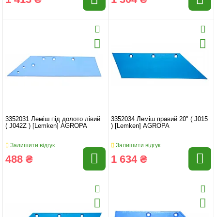
3352031 Леміш під долото лівий
3352034 Леміш правий 20" ( J015
( J042Z ) [Lemken] AGROPA
) [Lemken] AGROPA
Залишити відгук
Залишити відгук
488 ₴
1 634 ₴