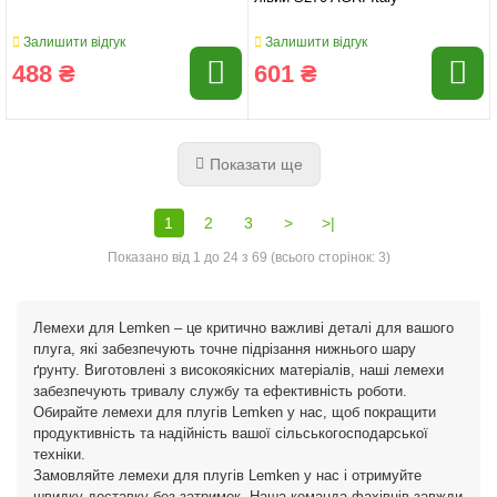
Залишити відгук
Залишити відгук
488 ₴
601 ₴
Показати ще
1
2
3
>
>|
Показано від 1 до 24 з 69 (всього сторінок: 3)
Лемехи для Lemken – це критично важливі деталі для вашого
плуга, які забезпечують точне підрізання нижнього шару
ґрунту. Виготовлені з високоякісних матеріалів, наші лемехи
забезпечують тривалу службу та ефективність роботи.
Обирайте лемехи для плугів Lemken у нас, щоб покращити
продуктивність та надійність вашої сільськогосподарської
техніки.
Замовляйте лемехи для плугів Lemken у нас і отримуйте
швидку доставку без затримок. Наша команда фахівців завжди