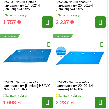
3352231 Леміш лівий з
3352234 Леміш правий з
наплавленням 18" J024N
наплавленням 20" J015N
[Lemken] AGROPA
[Lemken] AGROPA
Залишити відгук
Залишити відгук
1 757 ₴
2 237 ₴
Хіт продаж
Хіт продаж
3352234 Леміш правий з
3352235 Леміш лівий з
наплавленням [Lemken] HEAVY-
наплавленням 20" J016N
PARTS ORIGINAL
[Lemken] AGROPA
Залишити відгук
Залишити відгук
1 698 ₴
2 237 ₴