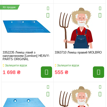
Хіт продаж
3352235 Леміш лівий з
3363710 Леміш правий MOLBRO
наплавленням [Lemken] HEAVY-
PARTS ORIGINAL
Залишити відгук
Залишити відгук
1 698 ₴
555 ₴