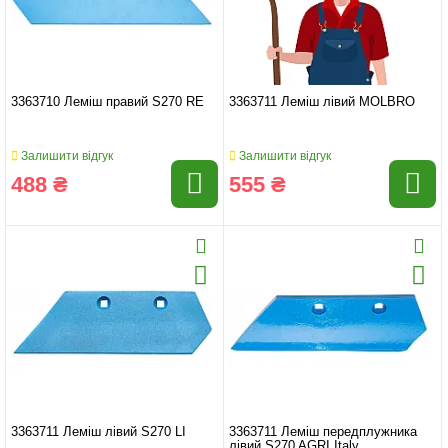
3363710 Леміш правий S270 RE
3363711 Леміш лівий MOLBRO
Залишити відгук
Залишити відгук
488 ₴
555 ₴
3363711 Леміш лівий S270 LI
3363711 Леміш передплужника
лівий S270 AGRI Italy