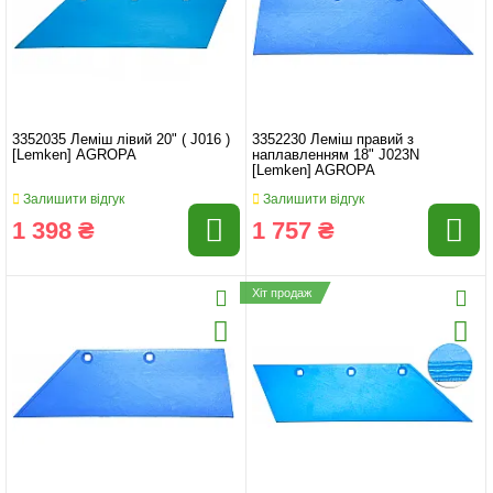
3352035 Леміш лівий 20" ( J016 )
3352230 Леміш правий з
[Lemken] AGROPA
наплавленням 18" J023N
[Lemken] AGROPA
Залишити відгук
Залишити відгук
1 398 ₴
1 757 ₴
Хіт продаж