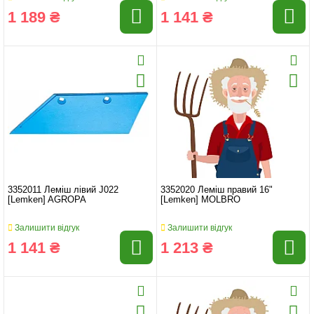
1 189 ₴
1 141 ₴
3352011 Леміш лівий J022
3352020 Леміш правий 16"
[Lemken] AGROPA
[Lemken] MOLBRO
Залишити відгук
Залишити відгук
1 141 ₴
1 213 ₴