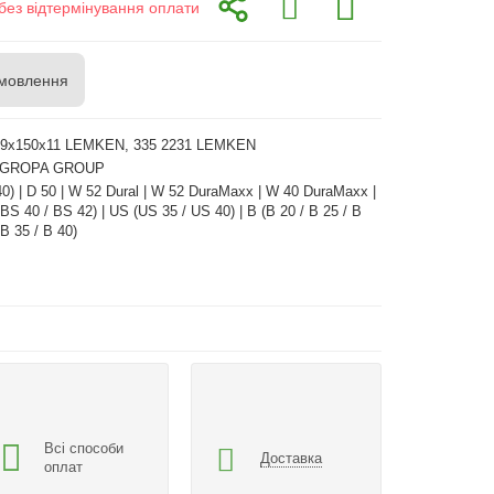
без відтермінування оплати
мовлення
49x150x11 LEMKEN, 335 2231 LEMKEN
AGROPA GROUP
40) | D 50 | W 52 Dural | W 52 DuraMaxx | W 40 DuraMaxx |
BS 40 / BS 42) | US (US 35 / US 40) | B (B 20 / B 25 / B
 B 35 / B 40)
Всі способи
Доставка
оплат