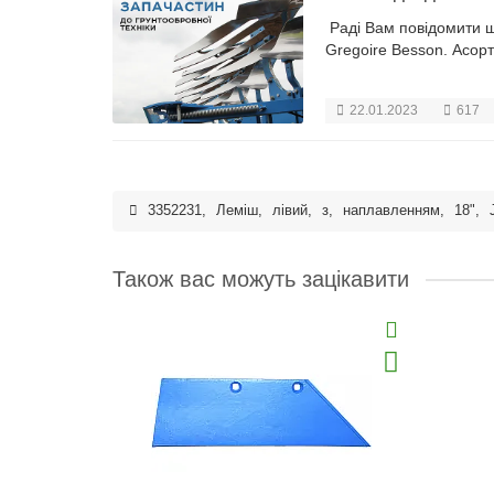
Раді Вам повідомити щ
Gregoire Besson. Асорт
22.01.2023
617
3352231
,
Леміш
,
лівий
,
з
,
наплавленням
,
18"
,
Також вас можуть зацікавити