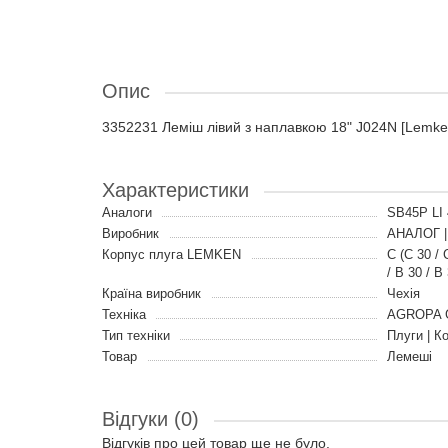
Опис
3352231 Леміш лівий з наплавкою 18" J024N [Lemk
Характеристики
Аналоги
SB45P LI
Виробник
АНАЛОГ 
Корпус плуга LEMKEN
C (C 30 / 
/ B 30 / B
Країна виробник
Чехія
Техніка
AGROPA
Тип техніки
Плуги | К
Товар
Лемеші
Відгуки (0)
Відгуків про цей товар ще не було.