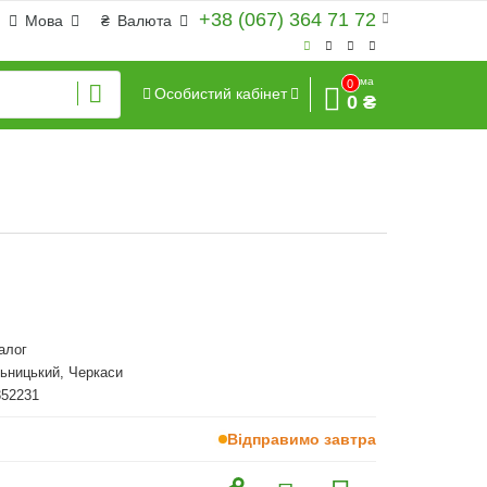
+38 (067) 364 71 72
Мова
₴
Валюта
Сума
0
Особистий кабінет
0 ₴
алог
ьницький, Черкаси
352231
Відправимо завтра