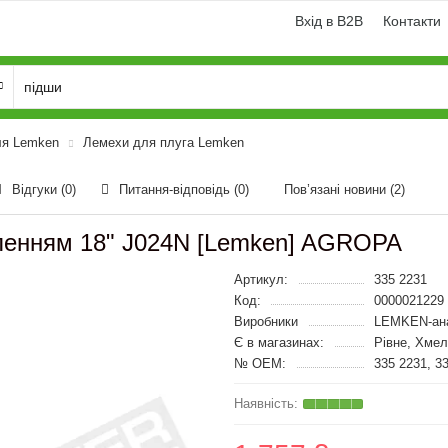
Вхід в B2B
Контакти
ля Lemken
Лемехи для плуга Lemken
Відгуки (0)
Питання-відповідь
(0)
Пов’язані новини
(2)
вленням 18" J024N [Lemken] AGROPA
Артикул:
335 2231
Код:
0000021229
Виробники
LEMKEN-ан
Є в магазинах:
Рівне, Хмел
№ OEM:
335 2231, 3