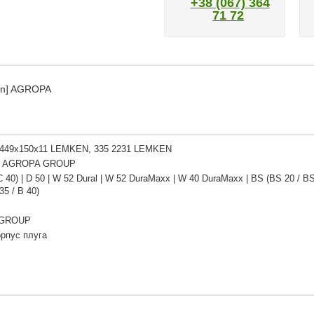
+38 (067) 364
71 72
en] AGROPA
 449x150x11 LEMKEN, 335 2231 LEMKEN
| AGROPA GROUP
C 40) | D 50 | W 52 Dural | W 52 DuraMaxx | W 40 DuraMaxx | BS (BS 20 / BS 
 35 / B 40)
 GROUP
орпус плуга