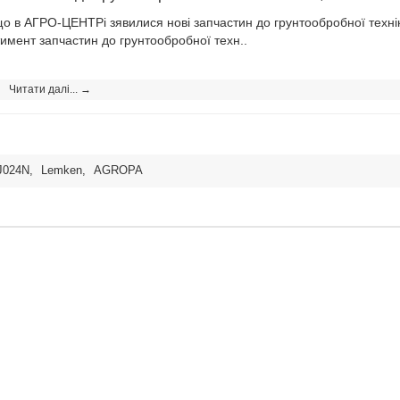
о в АГРО-ЦЕНТРі зявилися нові запчастин до грунтообробної техніки
имент запчастин до грунтообробної техн..
Читати далі... →
J024N
,
Lemken
,
AGROPA