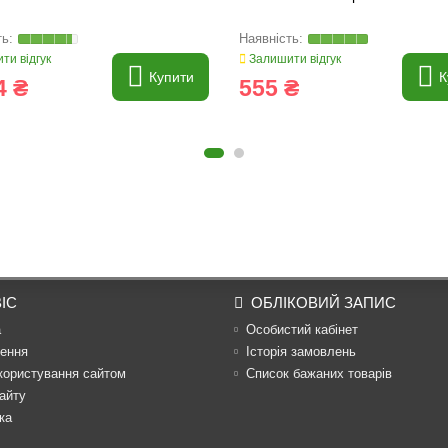
ти відгук
Залишити відгук
Купити
К
4 ₴
555 ₴
ІС
ОБЛІКОВИЙ ЗАПИС
а
Особистий кабінет
ення
Історія замовлень
користування сайтом
Список бажаних товарів
айту
ка