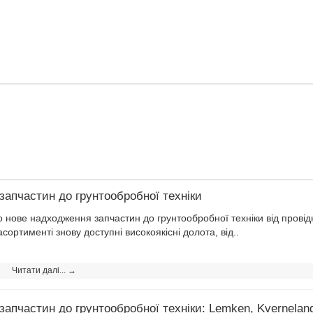
запчастин до грунтообробної техніки
о нове надходження запчастин до грунтообробної техніки від провід
сортименті знову доступні високоякісні долота, від..
Читати далі... →
апчастин до грунтообробної техніки: Lemken, Kvernelan