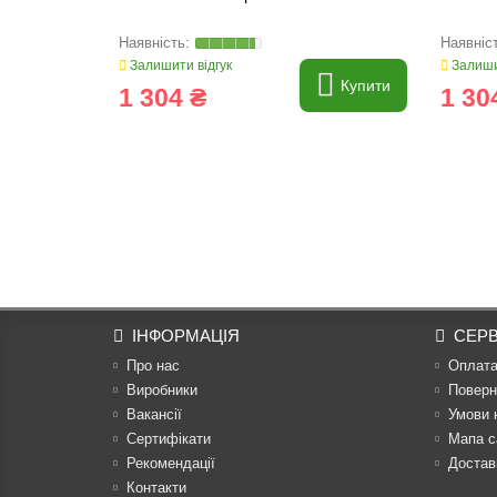
Залишити відгук
Залиши
Купити
1 304 ₴
1 30
ІНФОРМАЦІЯ
СЕРВ
Про нас
Оплат
Виробники
Поверн
Вакансії
Умови 
Сертифікати
Мапа с
Рекомендації
Достав
Контакти