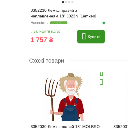
3352230 Леміш правий з
наплавленням 18" J023N [Lemken]
AGROPA
Залишити відгук
Купити
1 757 ₴
Схожі товари
3352030 Леміш правий 18" MOLBRO
335203