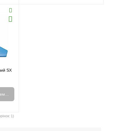
вий SX
емає в наявності
рінок: 1)