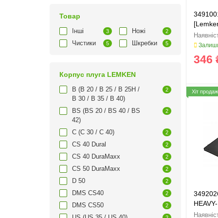
349100
Товар
[Lemke
Інші
Ножі
3
2
349100
Чистики
Шкребки
5
5
Залиши
346 
Корпус плуга LEMKEN
B (B 20 / B 25 / B 25H /
2
Хіт продаж
B 30 / B 35 / B 40)
BS (BS 20 / BS 40 / BS
2
42)
C (C 30 / C 40)
2
CS 40 Dural
2
CS 40 DuraMaxx
2
CS 50 DuraMaxx
2
D 50
2
DMS CS40
349202
2
HEAVY-
DMS CS50
2
US (US 35 / US 40)
2