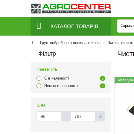
КАТАЛОГ ТОВАРІВ
Скрізь
Грунтообробна та посівна техніка
Запчастини д
Чист
Фільтр
Наявність
Є в наявності
5
Хіт продаж
Немає в наявності
6
Ціна
-
₴