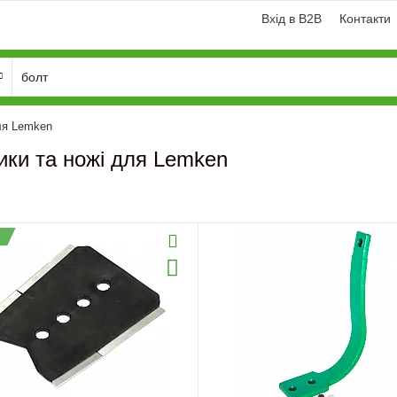
Вхід в B2B
Контакти
ля Lemken
ики та ножі для Lemken