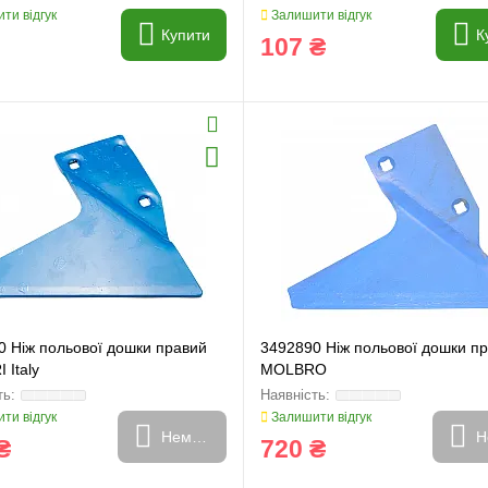
ти відгук
Залишити відгук
Купити
К
107 ₴
0 Ніж польової дошки правий
3492890 Ніж польової дошки п
 Italy
MOLBRO
ти відгук
Залишити відгук
Немає в наявності
Н
₴
720 ₴