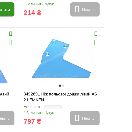
Залишити відгук
упити
Немає в наявності
214 ₴
равий
3492891 Ніж польової дошки лівий AS
2 LEMKEN
Залишити відгук
емає в наявності
Немає в наявності
797 ₴