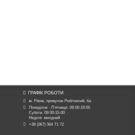
ГРАФІК РОБОТИ
м. Рівне, провулок Робітничий, 6а
Понеділок - П’ятниця: 09:00-18:00

Субота: 09:00-15:00

Неділя: вихідний
+38 (067) 364 71 72