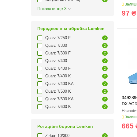
Залиши
Показати ще 3
97 ₴
Передпосівна обробка Lemken
Quarz 7/250 F
2
Quarz 7/300
2
Quarz 7/300 F
2
Quarz 7/400
2
Quarz 7/400 F
2
Quarz 7/400 K
2
Quarz 7/400 KA
2
Quarz 7/500 K
2
349289
Quarz 7/500 KA
2
DX AGRI
Quarz 7/600 K
2
Залиши
665 
Ротаційні борони Lemken
Zirkon 10/300
2