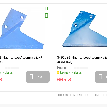
 Ніж польової дошки лівий
3492891 Ніж польової дошки лі
RO
AGRI Italy
ти відгук
Залишити відгук
Немає в наявності
Н
₴
665 ₴
Показано від 1 до 11 з 11 (всього сто