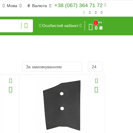
+38 (067) 364 71 72
Мова
₴
Валюта
Сума
0
Особистий кабінет
0 ₴