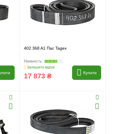
402 368 A1 Пас Tagex
Залишити відгук
упити
Купити
17 873 ₴