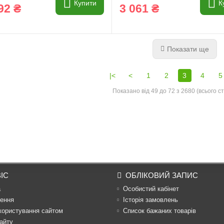
Купити
К
92 ₴
3 061 ₴
Показати ще
|<
<
1
2
3
4
5
Показано від 49 до 72 з 2680 (всього ст
ІС
ОБЛІКОВИЙ ЗАПИС
а
Особистий кабінет
ення
Історія замовлень
користування сайтом
Список бажаних товарів
айту