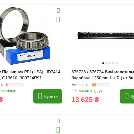
 Підшипник PFI (USA), JD7414,
376723 / 376724 Бичі молотиль
, G13610, 300724R91
барабана 1250mm L + R (к-т 8ш
Holland] 80376723, 80376724
ти відгук
Залишити відгук
Купити
К
₴
13 625 ₴