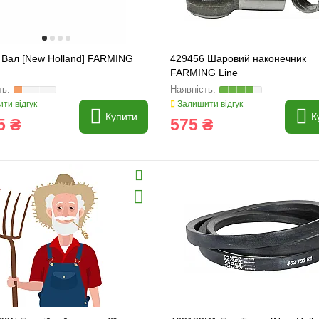
 Вал [New Holland] FARMING
429456 Шаровий наконечник
FARMING Line
ти відгук
Залишити відгук
Купити
К
5 ₴
575 ₴