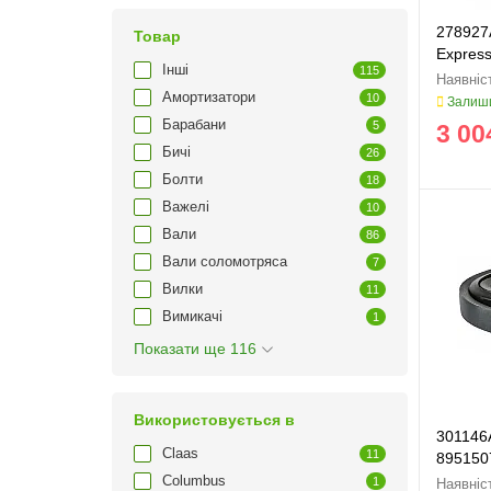
278927
Товар
Expres
Інші
115
Амортизатори
10
Залиши
Барабани
5
3 00
Бичі
26
Болти
18
Важелі
10
Вали
86
Вали соломотряса
7
Вилки
11
Вимикачі
1
Показати ще 116
Використовується в
301146A
Claas
11
895150
Columbus
1