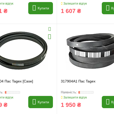
ти відгук
Залишити відгук
Купити
К
1 ₴
1 607 ₴
04 Пас Tagex [Case]
317904A1 Пас Tagex
ти відгук
Залишити відгук
Купити
К
9 ₴
1 950 ₴