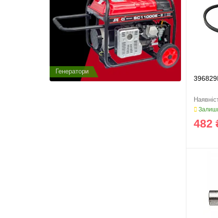
Генератори
Генератор
396829
Залиши
482 