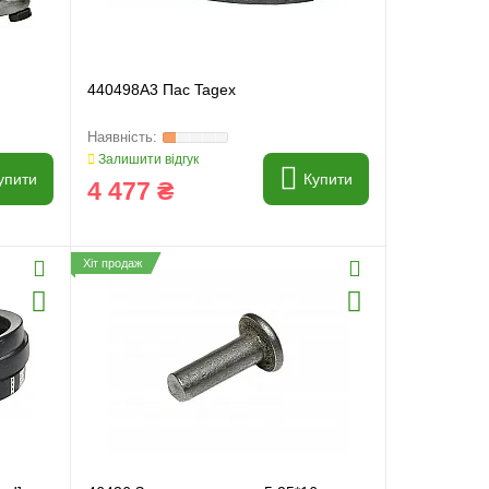
440498A3 Пас Tagex
Залишити відгук
упити
Купити
4 477 ₴
Хіт продаж