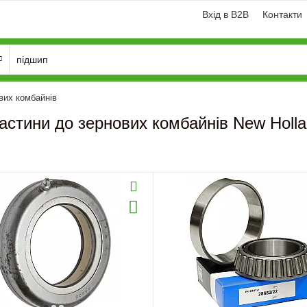
Вхід в B2B
Контакти
вих комбайнів
астини до зернових комбайнів New Holl