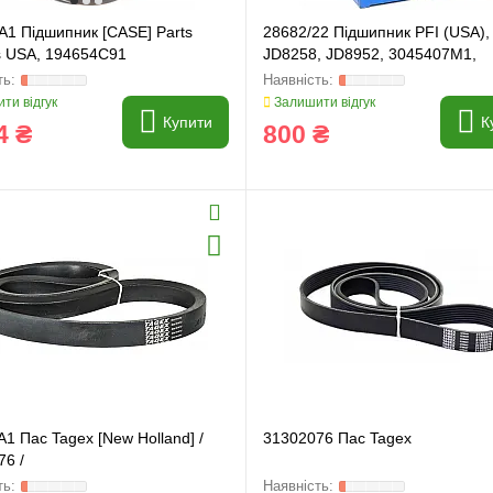
A1 Підшипник [CASE] Parts
28682/22 Підшипник PFI (USA),
s USA, 194654C91
JD8258, JD8952, 3045407M1,
530936R91
ти відгук
Залишити відгук
Купити
К
4 ₴
800 ₴
1 Пас Tagex [New Holland] /
31302076 Пас Tagex
76 /