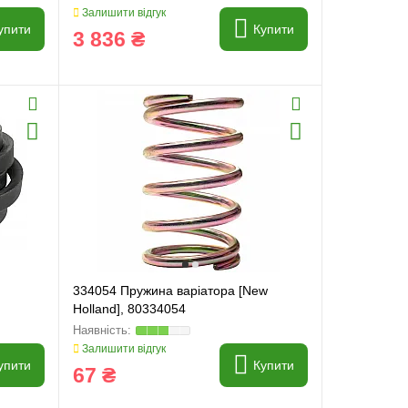
Залишити відгук
упити
Купити
3 836 ₴
334054 Пружина варіатора [New
Holland], 80334054
Залишити відгук
упити
Купити
67 ₴