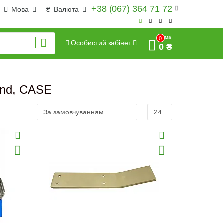
+38 (067) 364 71 72
Мова
₴
Валюта
Сума
0
Особистий кабінет
0 ₴
and, CASE