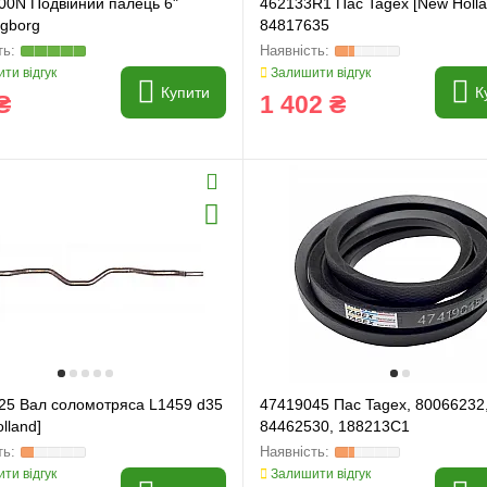
00N Подвійний палець 6"
462133R1 Пас Tagex [New Holla
ngborg
84817635
ти відгук
Залишити відгук
Купити
К
₴
1 402 ₴
25 Вал соломотряса L1459 d35
47419045 Пас Tagex, 80066232
lland]
84462530, 188213C1
ти відгук
Залишити відгук