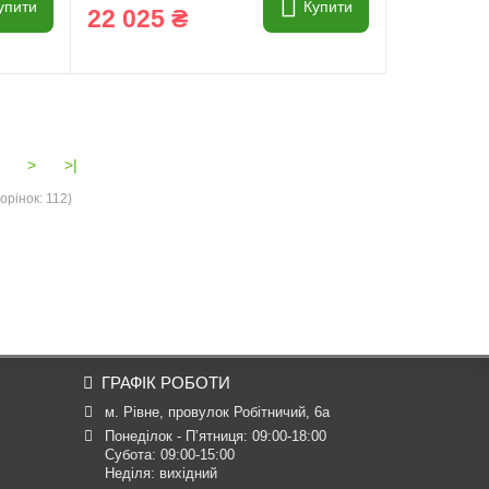
упити
Купити
22 025 ₴
>
>|
орінок: 112)
ГРАФІК РОБОТИ
м. Рівне, провулок Робітничий, 6а
Понеділок - П’ятниця: 09:00-18:00

Субота: 09:00-15:00

Неділя: вихідний