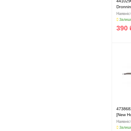
441029
Dronni
Залиши
390 
473868
[New Ho
Залиши