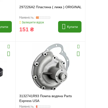
297226А2 Пластина ( лижа ) ORIGINAL
Залишити відгук
упити
Купити
151 ₴
3132741R93 Помпа водяна Parts
Express USA