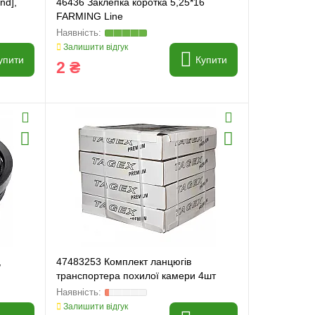
nd],
46436 Заклепка коротка 5,25*16
FARMING Line
Залишити відгук
упити
Купити
2 ₴
,
47483253 Комплект ланцюгів
транспортера похилої камери 4шт
[New Holland] Tagex, 84441578
Залишити відгук