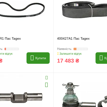
и
Генератори
R1 Пас Tagex
400427A1 Пас Tagex
ти відгук
Залишити відгук
Купити
К
₴
17 483 ₴