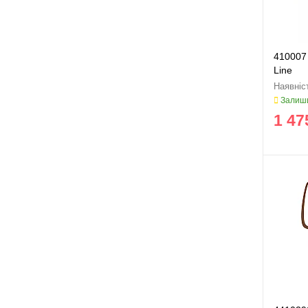
410007
Line
Залиши
1 47