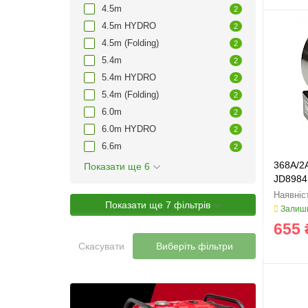
4.5m
2
4.5m HYDRO
2
4.5m (Folding)
2
5.4m
2
5.4m HYDRO
2
5.4m (Folding)
2
6.0m
2
6.0m HYDRO
2
6.6m
2
368A/2A
Показати ще 6
JD8984
Показати ще 7 фільтрів
Залиши
655 
Скасувати
Виберіть фільтри