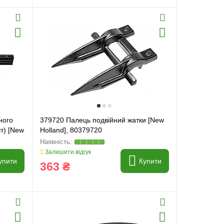
ного
379720 Палець подвійний жатки [New
т) [New
Holland], 80379720
Залишити відгук
упити
Купити
363 ₴