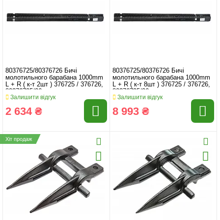
80376725/80376726 Бичі
80376725/80376726 Бичі
молотильного барабана 1000mm
молотильного барабана 1000mm
L + R ( к-т 2шт ) 376725 / 376726,
L + R ( к-т 8шт ) 376725 / 376726,
80376725/26
80376725/26
Залишити відгук
Залишити відгук
2 634 ₴
8 993 ₴
Хіт продаж