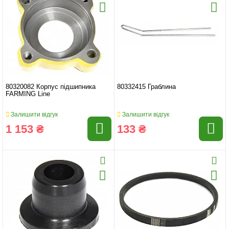
80320082 Корпус підшипника
80332415 Граблина
FARMING Line
Залишити відгук
Залишити відгук
1 153 ₴
133 ₴