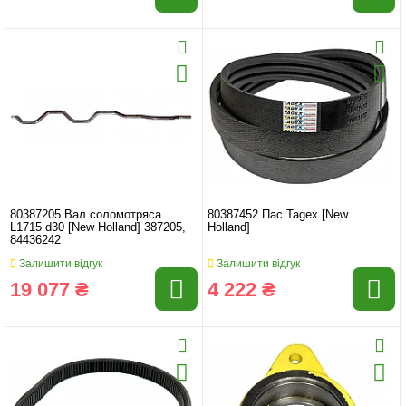
80387205 Вал соломотряса
80387452 Пас Tagex [New
L1715 d30 [New Holland] 387205,
Holland]
84436242
Залишити відгук
Залишити відгук
19 077 ₴
4 222 ₴