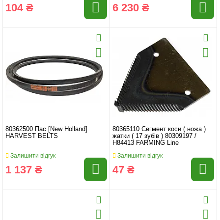
104 ₴
6 230 ₴
80362500 Пас [New Holland]
80365110 Сегмент коси ( ножа )
HARVEST BELTS
жатки ( 17 зубів ) 80309197 /
H84413 FARMING Line
Залишити відгук
Залишити відгук
1 137 ₴
47 ₴