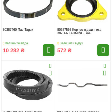
80387460 Пас Tagex
80387566 Корпус підшипника
387566 FARMING Line
Залишити відгук
Залишити відгук
10 282 ₴
572 ₴