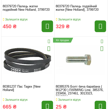
80379720 Палець жатки
80379720 Палець подвійний
подвійний New Holland, 3799720
жатки [New Holland], 3799720
Залишити відгук
Залишити відгук
450 ₴
329 ₴
Хіт продаж
80381237 Пас Tagex [New
80385376 Бoлт бича барабана (
Holland]
M12*30 ) FARMING Line, 385376,
233456, 237461, 3013323,
3013324
Залишити відгук
Залишити відгук
665 ₴
25 ₴