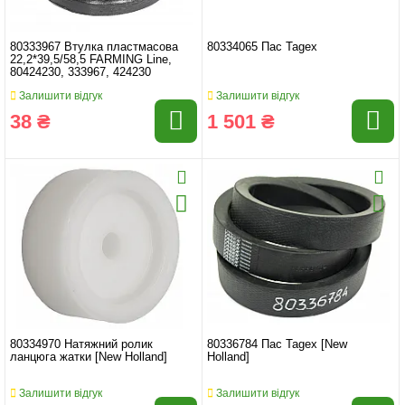
80333967 Втулка пластмасова
80334065 Пас Tagex
22,2*39,5/58,5 FARMING Line,
80424230, 333967, 424230
Залишити відгук
Залишити відгук
38 ₴
1 501 ₴
80334970 Натяжний ролик
80336784 Пас Tagex [New
ланцюга жатки [New Holland]
Holland]
Залишити відгук
Залишити відгук