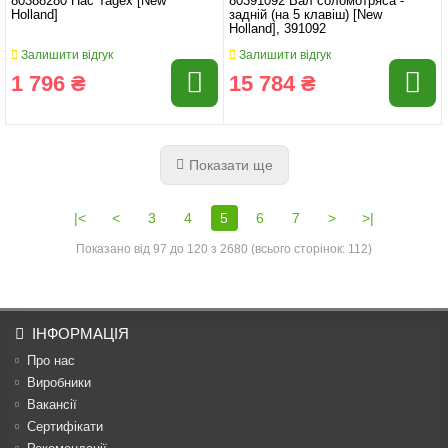
80388280 Пас Tagex [New
80391092 Вал соломотряса -
Holland]
задній (на 5 клавіш) [New
Holland], 391092
Залишити відгук
Залишити відгук
1 796 ₴
15 784 ₴
Показати ще
|<
<
3
4
5
6
7
>
>|
Показано від 97 до 120 з 2680 (всього сторінок: 112)
ІНФОРМАЦІЯ
Про нас
Виробники
Вакансії
Сертифікати