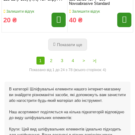
Novoabrasive Standard
Залишити відгук
Залишити відгук
20 ₴
40 ₴
Показати ще
1
2
3
4
>
>|
Показано від 1 до 24 з 78 (всього сторінок: 4)
В категорії Шліфувальні елементи нашого інтернет-магазину
ви знайдете різноманітні засоби, які допоможуть вам зачистити
або нагострити будь-який матеріал або інструмент.
Наш асортимент поділяється на кілька підкатегорій відповідно
до виду шліфувальних елементів:
Круги: Цей вид шліфувальних елементів ідеально підходить
для шліфування. Вони доступні в різних варіаціях:круги