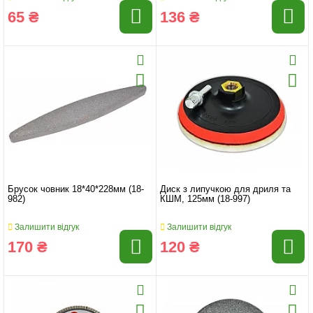
65 ₴
136 ₴
Брусок човник 18*40*228мм (18-
Диск з липучкою для дриля та
982)
КШМ, 125мм (18-997)
Залишити відгук
Залишити відгук
170 ₴
120 ₴