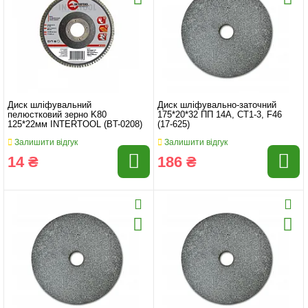
Диск шліфувальний
Диск шліфувально-заточний
пелюстковий зерно K80
175*20*32 ПП 14А, СТ1-3, F46
125*22мм INTERTOOL (BT-0208)
(17-625)
Залишити відгук
Залишити відгук
14 ₴
186 ₴