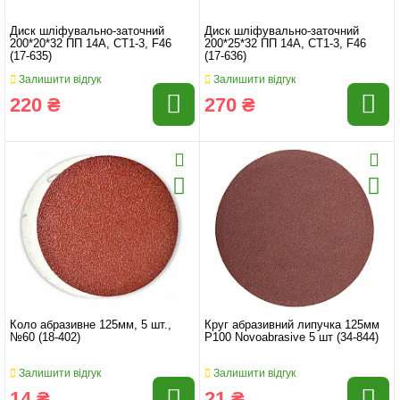
Диск шліфувально-заточний
Диск шліфувально-заточний
200*20*32 ПП 14А, СТ1-3, F46
200*25*32 ПП 14А, СТ1-3, F46
(17-635)
(17-636)
Залишити відгук
Залишити відгук
220 ₴
270 ₴
Коло абразивне 125мм, 5 шт.,
Круг абразивний липучка 125мм
№60 (18-402)
P100 Novoabrasive 5 шт (34-844)
Залишити відгук
Залишити відгук
14 ₴
21 ₴