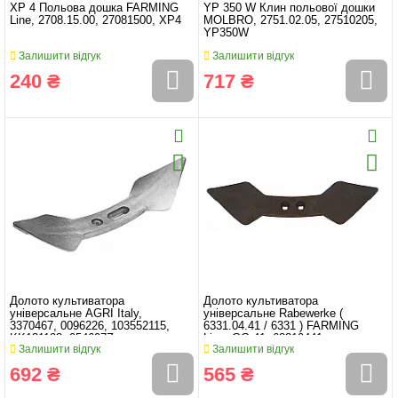
XP 4 Польова дошка FARMING
YP 350 W Клин польової дошки
Line, 2708.15.00, 27081500, XP4
MOLBRO, 2751.02.05, 27510205,
YP350W
Залишити відгук
Залишити відгук
240 ₴
717 ₴
Долото культиватора
Долото культиватора
універсальне AGRI Italy,
універсальне Rabewerke (
3370467, 0096226, 103552115,
6331.04.41 / 6331 ) FARMING
KK131123, 054697Z
Line, GG-41, 63310441
Залишити відгук
Залишити відгук
692 ₴
565 ₴