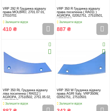
VRP 292 R Грудинка відвалу
VRP 350 R Грудинка відвалу
права MOLBRO, 2701.07.01,
права посиленна ( RA011 )
27010701
AGROPA, 02052751, 27510501,
VRP350W
Залишити відгук
Залишити відгук
410 ₴
887 ₴
VRP 350 RL Грудинка відвалу
VRP 350 W Грудинка відвалу
ліва посиленна ( RA012 )
права AGRI Italy, VRP350W,
AGROPA, 27510502, 2751.05.02,
02052751, 27510501
VRP350WL
Залишити відгук
Залишити відгук
887 ₴
342 ₴