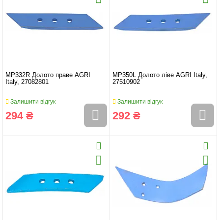
MP332R Долото праве AGRI
MP350L Долото ліве AGRI Italy,
Italy, 27082801
27510902
Залишити відгук
Залишити відгук
294 ₴
292 ₴