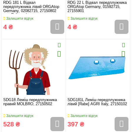
RDG 181 L Відвал
RDG 22 L Відвал передплужника
передплужника лівий ORGAtop
ORGAtop Germany, 01592715,
Germany, 02082715, 27150802
27155901
для Rabewerke
Залишити відгук
Залишити відгук
4 ₴
4 ₴
SDG18 Леміш передплужника
SDG181L Леміш передплужника
правий MOLBRO, 27150502
лівий [Rabe] AGRI Italy, 27150102
Залишити відгук
Залишити відгук
528 ₴
397 ₴