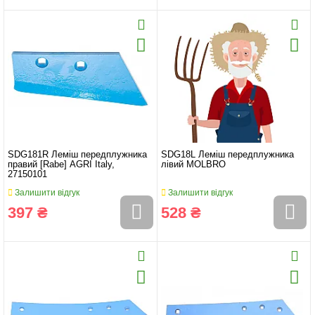
SDG181R Леміш передплужника
SDG18L Леміш передплужника
правий [Rabe] AGRI Italy,
лівий MOLBRO
27150101
Залишити відгук
Залишити відгук
397 ₴
528 ₴