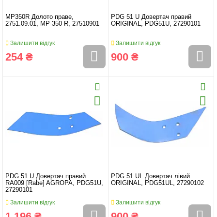
MP350R Долото праве,
PDG 51 U Довертач правий
2751.09.01, MP-350 R, 27510901
ORIGINAL, PDG51U, 27290101
Залишити відгук
Залишити відгук
254 ₴
900 ₴
PDG 51 U Довертач правий
PDG 51 UL Довертач лівий
RA009 [Rabe] AGROPA, PDG51U,
ORIGINAL, PDG51UL, 27290102
27290101
Залишити відгук
Залишити відгук
1 196 ₴
900 ₴