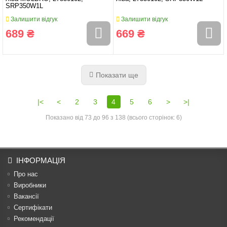
SRP350W1L
Залишити відгук
Залишити відгук
689 ₴
669 ₴
Показати ще
|<
<
2
3
4
5
6
>
>|
Показано від 73 до 96 з 138 (всього сторінок: 6)
ІНФОРМАЦІЯ
Про нас
Виробники
Вакансії
Сертифікати
Рекомендації