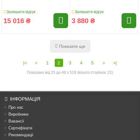
Залишити відгук
Залишити відгук
15 016 ₴
3 880 ₴
Показати ще
|<
<
1
2
3
4
5
>
>|
Показано від 25 до 48 з 518 (всього сторінок: 22)
ІНФОРМАЦІЯ
Про нас
Виробники
Вакансії
Сертифікати
Рекомендації