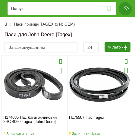
Паси привідні TAGEX (з № OEM)
Паси для John Deere [Tagex]
Фільтр
H174885 Пас багатоклиновий
H175587 Пас Tagex
2HC 4060 Tagex [John Deere]
Залишити відгук
Залишити відгук