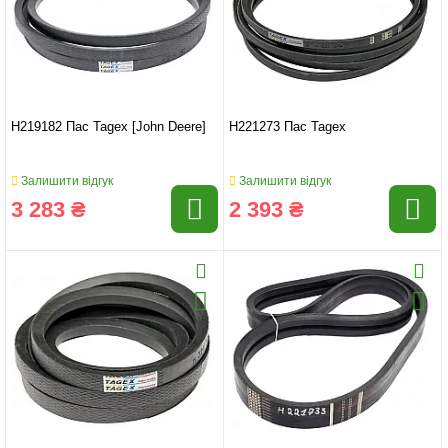
H219182 Пас Tagex [John Deere]
H221273 Пас Tagex
Залишити відгук
Залишити відгук
3 283 ₴
2 393 ₴