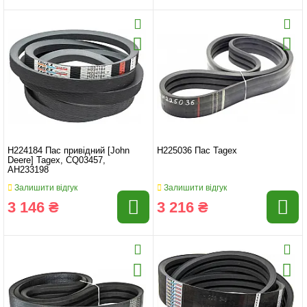
H224184 Пас привідний [John
H225036 Пас Tagex
Deere] Tagex, CQ03457,
AH233198
Залишити відгук
Залишити відгук
3 146 ₴
3 216 ₴