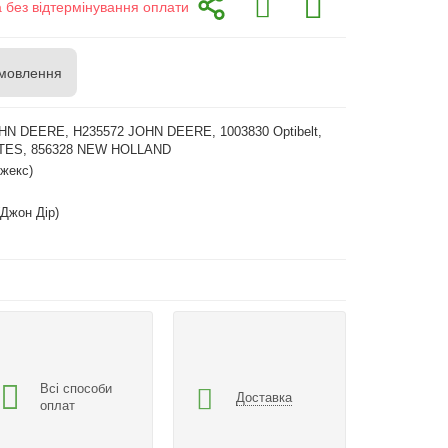
а без відтермінування оплати
мовлення
HN DEERE, H235572 JOHN DEERE, 1003830 Optibelt,
ATES, 856328 NEW HOLLAND
жекс)
(Джон Дір)
Всі способи
Доставка
оплат