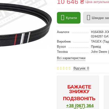
10 646 ₴
Ціна актуальн
Купити
Швидке за
Аналоги
H164368 JO
0244287 G
Виробник
TAGEX (Тад
Вузол
Привід
Техніка
John Deere 
Всі характеристики
Відгуків: 0
БАЖАЄТЕ
ЗНИЖКУ
ПОДЗВОНІТЬ
+38 (067) 364