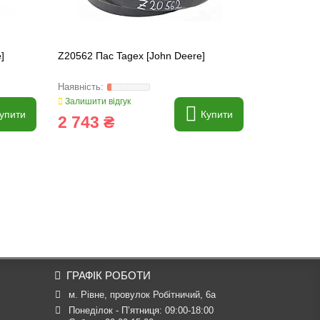
]
Z20562 Пас Tagex [John Deere]
AZ22914 Па
Залишити відгук
Залишити ві
упити
Купити
2 743 ₴
7 737 
ГРАФІК РОБОТИ
м. Рівне, провулок Робітничий, 6а
Понеділок - П’ятниця: 09:00-18:00
