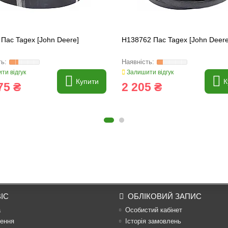
Пас Tagex [John Deere]
H138762 Пас Tagex [John Deere
ти відгук
Залишити відгук
Купити
К
75 ₴
2 205 ₴
ІС
ОБЛІКОВИЙ ЗАПИС
а
Особистий кабінет
ення
Історія замовлень