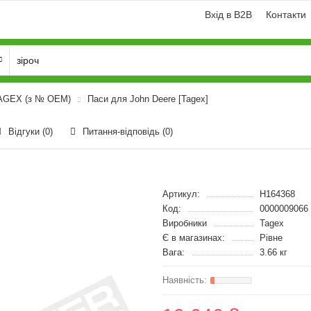
Вхід в B2B
Контакти
TAGEX (з № OEM)
Паси для John Deere [Tagex]
Відгуки (0)
Питання-відповідь
(0)
Артикул:
H164368
Код:
0000009066
Виробники
Tagex
Є в магазинах:
Рівне
Вага:
3.66 кг