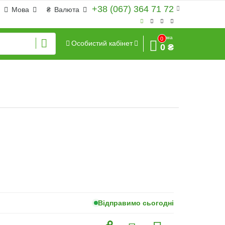
+38 (067) 364 71 72
Мова
₴
Валюта
Сума
0
Особистий кабінет
0 ₴
Відправимо сьогодні