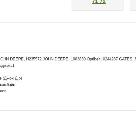
71 72
JOHN DEERE, H235572 JOHN DEERE, 1003830 Optibelt, 0244287 GATES
аджекс)
e (Джон Дір)
 комбайн
Паси