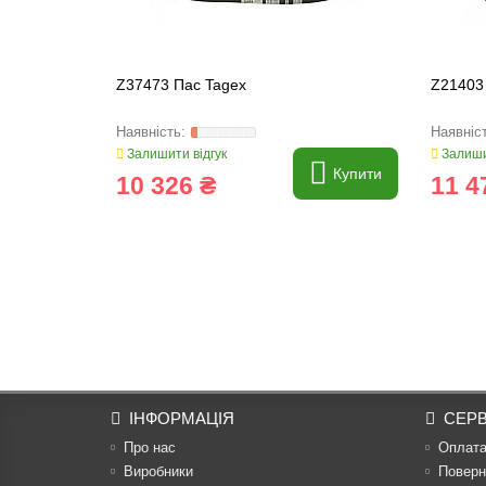
Z37473 Пас Tagex
Z21403 
Залишити відгук
Залиши
Купити
10 326 ₴
11 4
ІНФОРМАЦІЯ
СЕРВ
Про нас
Оплат
Виробники
Поверн