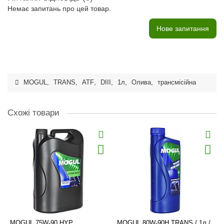
Немає запитань про цей товар.
Нове запитання
MOGUL
,
TRANS
,
ATF
,
DIII
,
1л
,
Олива
,
трансмісійна
Схожі товари
MOGUL 75W-90 HYP
MOGUL 80W-90H TRANS / 1л /