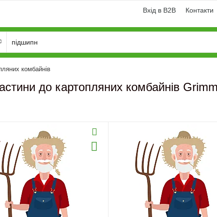
Вхід в B2B
Контакти
пляних комбайнів
астини до картопляних комбайнів Grim