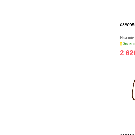
088005
Залиши
2 62