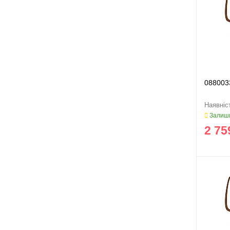
088003
Залиши
2 75