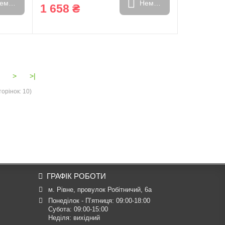
емає в наявності
Немає в наявності
1 658 ₴
>
>|
торінок: 10)
ГРАФІК РОБОТИ
м. Рівне, провулок Робітничий, 6а
Понеділок - П’ятниця: 09:00-18:00

Субота: 09:00-15:00

Неділя: вихідний