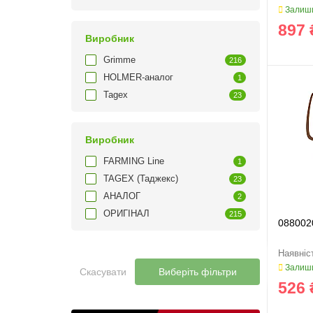
Залиши
897 
Виробник
Grimme
216
HOLMER-аналог
1
Tagex
23
Виробник
FARMING Line
1
TAGEX (Таджекс)
23
АНАЛОГ
2
ОРИГІНАЛ
215
088002
Залиши
Скасувати
Виберіть фільтри
526 