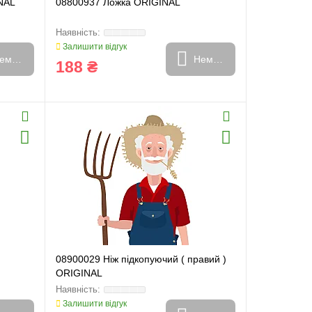
NAL
08800937 Ложка ORIGINAL
Залишити відгук
емає в наявності
Немає в наявності
188 ₴
08900029 Ніж підкопуючий ( правий )
ORIGINAL
Залишити відгук