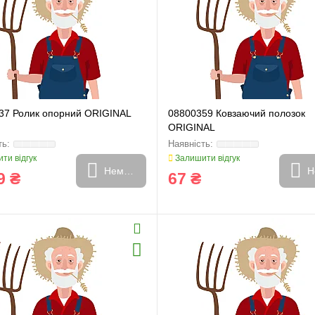
37 Ролик опорний ORIGINAL
08800359 Ковзаючий полозок
ORIGINAL
ти відгук
Залишити відгук
Немає в наявності
Н
9 ₴
67 ₴