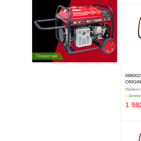
Генератори
Генератор
088002
ORIGI
Залиши
1 98