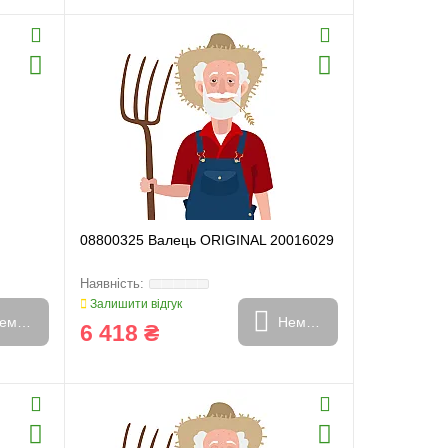
08800325 Валець ORIGINAL 20016029
Залишити відгук
емає в наявності
Немає в наявності
6 418 ₴