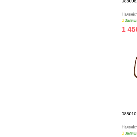
088008
Залиши
1 45
088010
Залиши