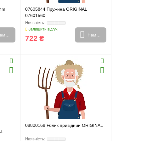
5mm
07605844 Пружина ORIGINAL
07601560
Залишити відгук
емає в наявності
Немає в наявності
722 ₴
08800168 Ролик привідний ORIGINAL
AL