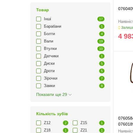
076040
Товар
Інші
17
Барабани
1
Залиши
Болти
4
4 98
Вали
19
Втулки
10
Датчики
1
Диски
5
Дроти
5
Зірочки
7
Замки
8
Показати ще 29
Кількість зубів
076058
Z12
Z15
2
1
076018
Z18
Z21
1
1