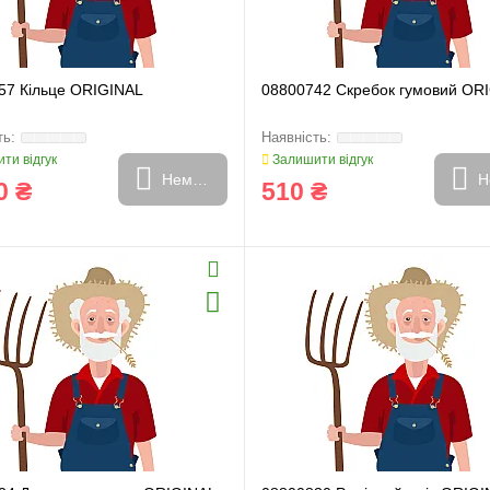
57 Кільце ORIGINAL
08800742 Скребок гумовий OR
ти відгук
Залишити відгук
Немає в наявності
Н
0 ₴
510 ₴