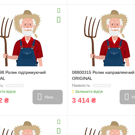
и
Генератори
98 Ролик підтримуючий
08800315 Ролик направляючий
NAL
ORIGINAL
ти відгук
Залишити відгук
Немає в наявності
Н
2 ₴
3 414 ₴