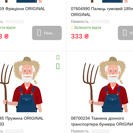
59 Фрікціони ORIGINAL
07604990 Палець гумовий 18
ORIGINAL
ти відгук
Залишити відгук
Немає в наявності
Н
3 ₴
333 ₴
45 Пружина ORIGINAL
08700234 Тканина донного
93
транспортера бункера ORIGIN