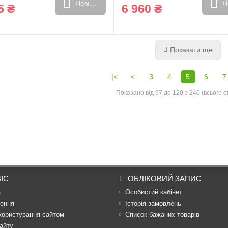
Немає в наявності
Н
5 ₴
6 960 ₴
Показати ще
|<
<
3
4
5
6
7
Показано від 97 до 120 з 240 (всього с
ІС
ОБЛІКОВИЙ ЗАПИС
а
Особистий кабінет
ення
Історія замовлень
користування сайтом
Список бажаних товарів
айту