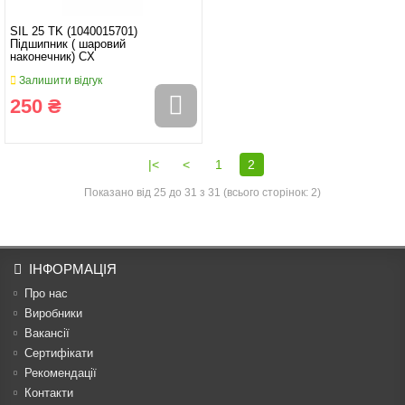
SIL 25 TK (1040015701)
Підшипник ( шаровий
наконечник) CX
Залишити відгук
250 ₴
|<
<
1
2
Показано від 25 до 31 з 31 (всього сторінок: 2)
ІНФОРМАЦІЯ
Про нас
Виробники
Вакансії
Сертифікати
Рекомендації
Контакти