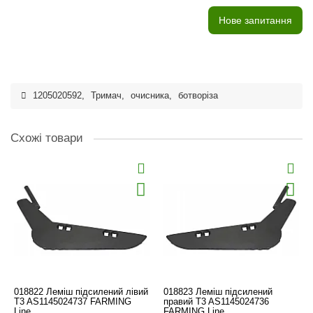
Нове запитання
1205020592
,
Тримач
,
очисника
,
ботворіза
Схожі товари
018822 Леміш підсилений лівий
018823 Леміш підсилений
T3 AS1145024737 FARMING
правий T3 AS1145024736
Line
FARMING Line