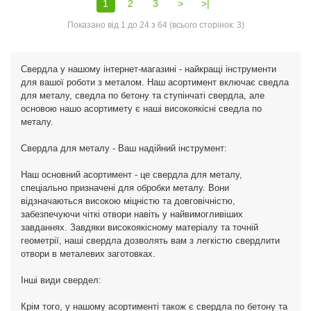
1
2
3
>
>|
Показано від 1 до 24 з 64 (всього сторінок: 3)
Свердла у нашому інтернет-магазині - найкращі інструменти
для вашої роботи з металом. Наш асортимент включає сведла
для металу, сведла по бетону та ступінчаті свердла, але
основою нашо асортимету є наші високоякісні сведла по
металу.
Свердла для металу - Ваш надійний інструмент:
Наш основний асортимент - це свердла для металу,
спеціально призначені для обробки металу. Вони
відзначаються високою міцністю та довговічністю,
забезпечуючи чіткі отвори навіть у найвимогливіших
завданнях. Завдяки високоякісному матеріалу та точній
геометрії, наші свердла дозволять вам з легкістю свердлити
отвори в металевих заготовках.
Інші види свердел:
Крім того, у нашому асортименті також є свердла по бетону та