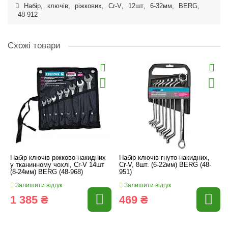
Набір
,
ключів
,
ріжкових
,
Cr-V
,
12шт
,
6-32мм
,
BERG
,
48-912
Схожі товари
Набір ключів ріжково-накидних
Набір ключів гнуто-накидних,
у тканинному чохлі, Cr-V 14шт
Cr-V, 8шт. (6-22мм) BERG (48-
(8-24мм) BERG (48-968)
951)
Залишити відгук
Залишити відгук
1 385 ₴
469 ₴