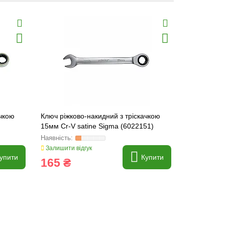
ачкою
Ключ ріжково-накидний з тріскачкою
Ключ ріжков
15мм Cr-V satine Sigma (6022151)
10мм CrV s
Залишити відгук
Залишити ві
упити
Купити
165 ₴
145 ₴