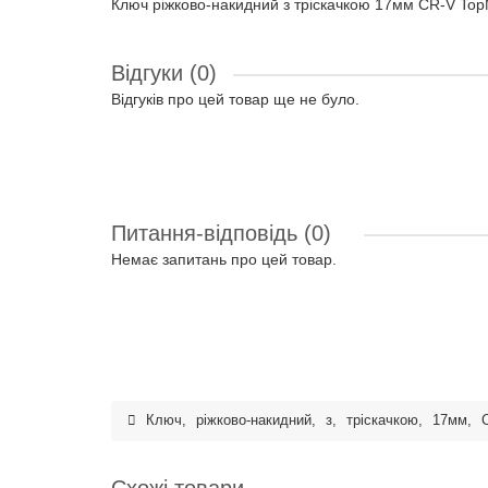
Ключ ріжково-накидний з тріскачкою 17мм CR-V Top
Відгуки (0)
Відгуків про цей товар ще не було.
Питання-відповідь
(0)
Немає запитань про цей товар.
Ключ
,
ріжково-накидний
,
з
,
тріскачкою
,
17мм
,