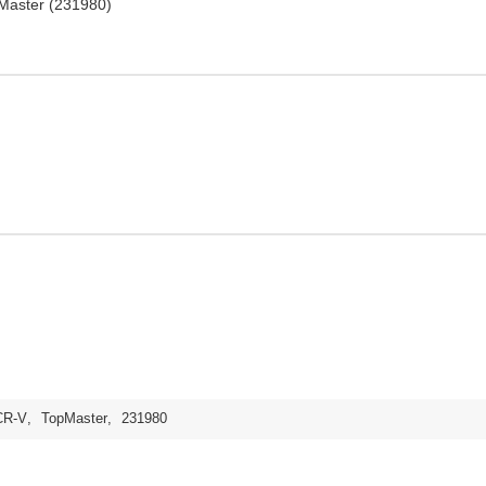
Master (231980)
CR-V
,
TopMaster
,
231980