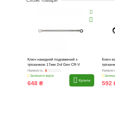
Схожі товари
Ключ накидний подовжений з
Ключ к
тріскачкою 17мм 2rd Gen CR-V
тріскач
TopMaster (231956)
TopMast
Залишити відгук
Залиши
Купити
648 ₴
592 