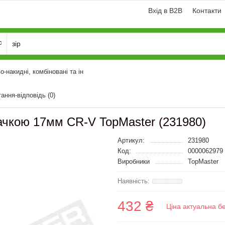
Вхід в B2B
Контакти
о-накидні, комбіновані та ін
тання-відповідь
(0)
качкою 17мм CR-V TopMaster (231980)
Артикул:
231980
Код:
0000062979
Виробники
TopMaster
432 ₴
Ціна актуальна б