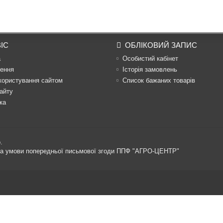
ІС
ОБЛІКОВИЙ ЗАПИС
а
Особистий кабінет
ення
Історія замовлень
користування сайтом
Список бажаних товарів
айту
ка
.
 за умови попередньої письмової згоди ППФ "АГРО-ЦЕНТР"