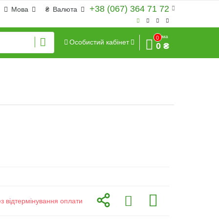
+38 (067) 364 71 72
Мова
₴
Валюта
Сума
0
Особистий кабінет
0 ₴
ез відтермінування оплати