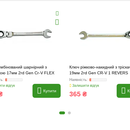
омбінований шарнірний з
Ключ ріжково-накидний з тріск
кою 17мм 2rd Gen Cr-V FLEX
19мм 2rd Gen CR-V 1 REVERS
er (231926)
TopMaster (231912)
ти відгук
Залишити відгук
Купити
К
₴
365 ₴