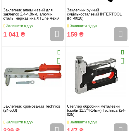
Заклепник алюмінієвий для
Заклепник ручний
заклепок 2,4-4,8мм, алюмін.
суцільносталевий INTERTOOL
сталь, нержавійка XTLine Чехія
(RT-0010)
(XT080)
Залишити відгук
Залишити відгук
1 041 ₴
159 ₴
Заклепник хромований Technics
Степлер обробний металевий
(24-503)
(скоби 11,3*4-14мм) Technics (24-
025)
Залишити відгук
Залишити відгук
329 ₴
147 ₴