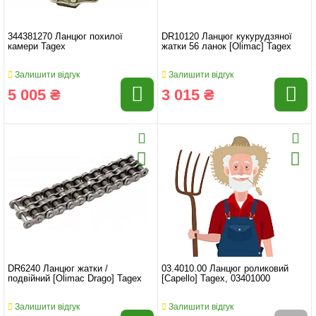
344381270 Ланцюг похилої
DR10120 Ланцюг кукурудзяної
камери Tagex
жатки 56 ланок [Olimac] Tagex
Залишити відгук
Залишити відгук
5 005 ₴
3 015 ₴
DR6240 Ланцюг жатки /
03.4010.00 Ланцюг роликовий
подвійний [Olimac Drago] Tagex
[Capello] Tagex, 03401000
Залишити відгук
Залишити відгук