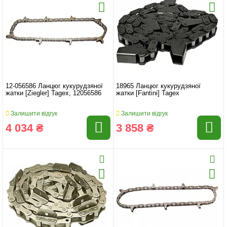
12-056586 Ланцюг кукурудзяної
18965 Ланцюг кукурудзяної
жатки [Ziegler] Tagex, 12056586
жатки [Fantini] Tagex
Залишити відгук
Залишити відгук
4 034 ₴
3 858 ₴