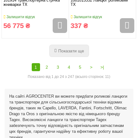
101914 Транспортерна стрічка
1081015332 Ланцюг роликовий
жниварки TX
TX
Залишити відгук
Залишити відгук
56 775 ₴
337 ₴
Показати ще
1
2
3
4
5
>
>|
Показано від 1 до 24 з 247 (всього сторінок: 11)
На сайті AGROCENTER ви можете придбати роликові ланцюги
та транспортери для сільськогосподарської техніки відомих
брендів, таких як Capello, LAVERDA, Fantini, Fortschritt, Olimac
Drago та Oros з оригінальною якістю від німецького бренду
Tagex. Високоякісні ланцюги та транспортери Tagex
забезпечують точну відповідність оригінальним запчастинам
цих брендів, гарантуючи надійну та ефективну роботу вашої
техніки.