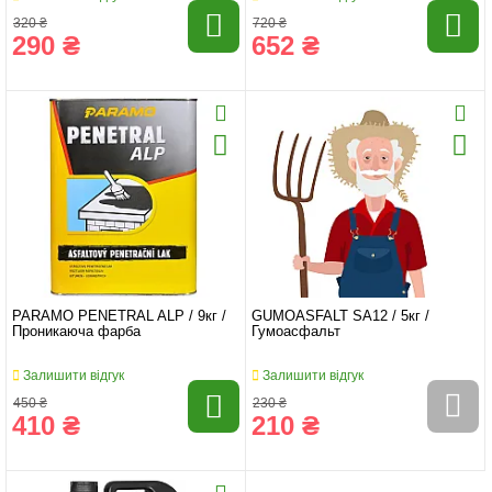
320 ₴
720 ₴
290 ₴
652 ₴
PARAMO PENETRAL ALP / 9кг /
GUMOASFALT SA12 / 5кг /
Проникаюча фарба
Гумоасфальт
Залишити відгук
Залишити відгук
450 ₴
230 ₴
410 ₴
210 ₴