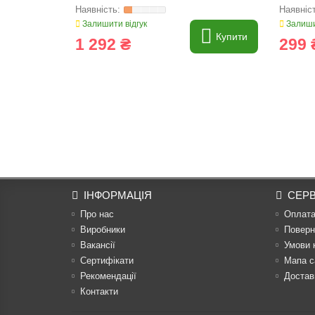
Залишити відгук
Залиши
Купити
1 292 ₴
299 
ІНФОРМАЦІЯ
СЕРВ
Про нас
Оплат
Виробники
Поверн
Вакансії
Умови 
Сертифікати
Мапа с
Рекомендації
Достав
Контакти