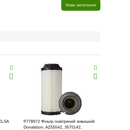
Нове запитання
DELSA
P778972 Фільтр повітряний зовнішній
DA 2247 Фі
Donaldson, AZ55542, 3575142,
077367, AZ