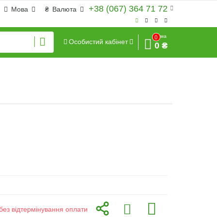
+38 (067) 364 71 72
Мова
₴
Валюта
Сума
0
Особистий кабінет
0 ₴
без відтермінування оплати