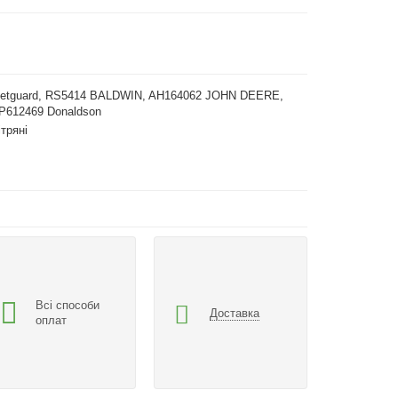
eetguard, RS5414 BALDWIN, AH164062 JOHN DEERE,
P612469 Donaldson
ітряні
Всі способи
Доставка
оплат