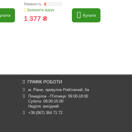
3901475M1
Залишити відгук
Залишити ві
упити
Купити
1 377 ₴
1 939 
ГРАФІК РОБОТИ
м. Рівне, провулок Робітничий, 6а
Понеділок - П’ятниця: 09:00-18:00

Субота: 09:00-15:00

Неділя: вихідний
+38 (067) 364 71 72