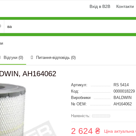
Вхід в B2B
Контакти
ри
Відгуки (0)
Питання-відповідь
(0)
LDWIN, AH164062
Артикул:
RS 5414
Код:
0000018229
Виробники
BALDWIN
№ OEM:
AH164062
2 624 ₴
Ціна актуальна 