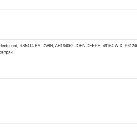
Fleetguard, RS5414 BALDWIN, AH164062 JOHN DEERE, 49164 WIX, P6124
овітряні