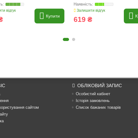
ти відгук
Залишити відгук
Купити
К
₴
619 ₴
ІС
ОБЛІКОВИЙ ЗАПИС
а
Особистий кабінет
ення
Історія замовлень
користування сайтом
Список бажаних товарів
айту
ка