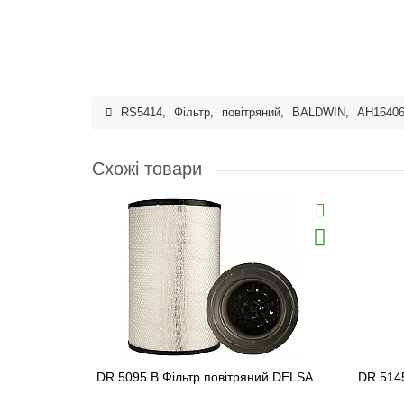
RS5414
,
Фільтр
,
повітряний
,
BALDWIN
,
AH1640
Схожі товари
DR 5095 B Фільтр повітряний DELSA
DR 5145