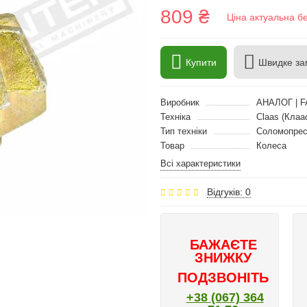
809 ₴
Ціна актуальна б
Купити
Швидке за
Виробник
АНАЛОГ | F
Техніка
Claas (Клаа
Тип техніки
Соломопре
Товар
Колеса
Всі характеристики
Відгуків: 0
БАЖАЄТЕ
ЗНИЖКУ
ПОДЗВОНІТЬ
+38 (067) 364