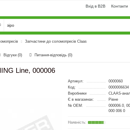
Вхід в B2B
Контакти
ломопресів
Запчастини до соломопресів Claas
Відгуки (0)
Питання-відповідь
(0)
ING Line, 000006
Артикул:
0000060
Код:
0000006634
Виробники
CLAAS-анал
Є в магазинах:
Рівне
№ OEM:
000006.0, 0
000 006 0