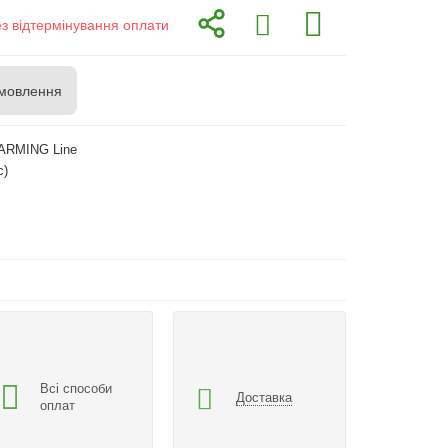
ез відтермінування оплати
мовлення
ARMING Line
с)
с
Всі способи
Доставка
оплат