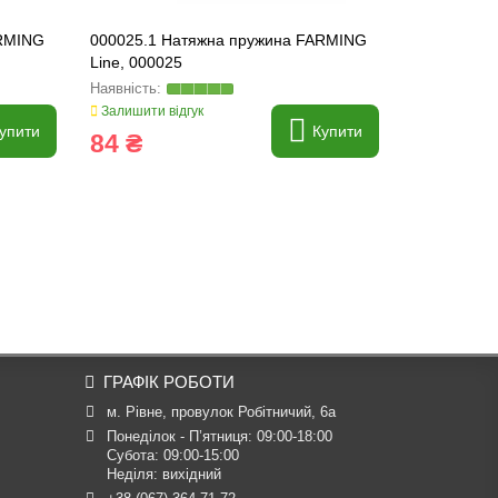
ARMING
000025.1 Натяжна пружина FARMING
804467.0 К
Line, 000025
804467
Залишити відгук
Залишити ві
упити
Купити
84 ₴
828 ₴
ГРАФІК РОБОТИ
м. Рівне, провулок Робітничий, 6а
Понеділок - П’ятниця: 09:00-18:00

Субота: 09:00-15:00

Неділя: вихідний