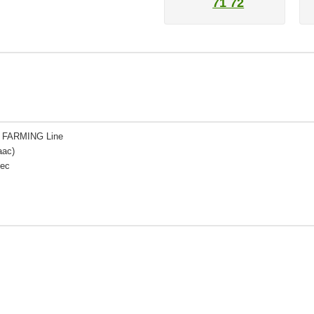
71 72
 FARMING Line
аас)
ес