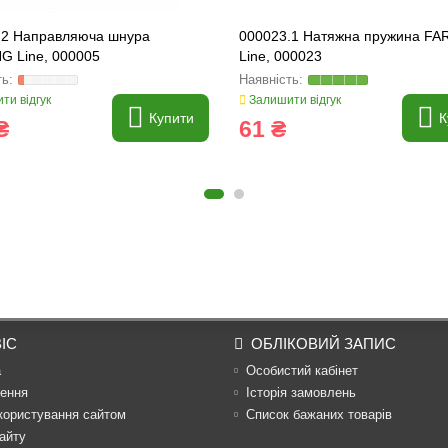
.2 Направляюча шнура
000023.1 Натяжна пружина F
G Line, 000005
Line, 000023
ти відгук
Залишити відгук
Купити
К
₴
61 ₴
ІС
ОБЛІКОВИЙ ЗАПИС
а
Особистий кабінет
ення
Історія замовлень
користування сайтом
Список бажаних товарів
айту