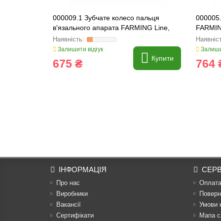
000009.1 Зубчате колесо пальця
000005
в'язального апарата FARMING Line,
FARMIN
000009
Залишити відгук
Залиши
Купити
675 ₴
764 
ІНФОРМАЦІЯ
СЕРВ
Про нас
Оплат
Виробники
Поверн
Вакансії
Умови 
Сертифікати
Мапа с