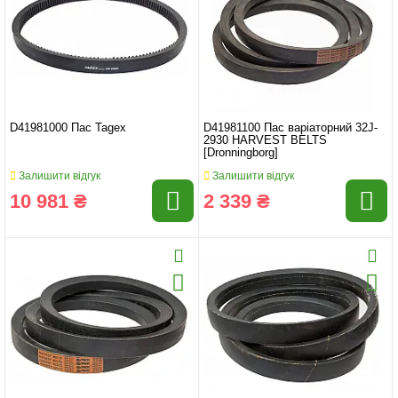
D41981000 Пас Tagex
D41981100 Пас варіаторний 32J-
2930 HARVEST BELTS
[Dronningborg]
Залишити відгук
Залишити відгук
10 981 ₴
2 339 ₴