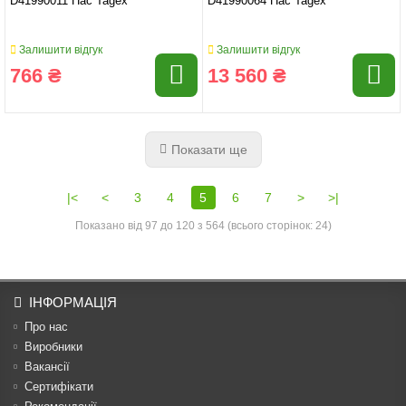
D41990011 Пас Tagex
D41990064 Пас Tagex
Залишити відгук
Залишити відгук
766 ₴
13 560 ₴
Показати ще
|<
<
3
4
5
6
7
>
>|
Показано від 97 до 120 з 564 (всього сторінок: 24)
ІНФОРМАЦІЯ
Про нас
Виробники
Вакансії
Сертифікати