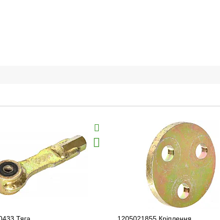
0433 Тяга
1205021855 Кріплення