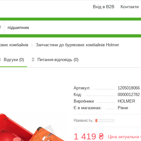
Вхід в B2B
Контакти
ових комбайнів
Запчастини до бурякових комбайнів Holmer
Відгуки (0)
Питання-відповідь
(0)
Артикул:
1205018066
Код:
0000012782
Виробники
HOLMER
Є в магазинах:
Рівне
1 419 ₴
Ціна актуальна 