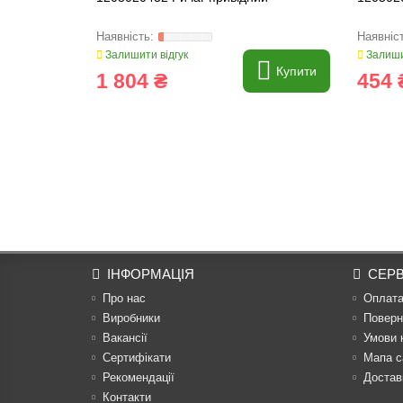
Залишити відгук
Залиши
Купити
1 804 ₴
454 
ІНФОРМАЦІЯ
СЕРВ
Про нас
Оплат
Виробники
Поверн
Вакансії
Умови 
Сертифікати
Мапа с
Рекомендації
Достав
Контакти