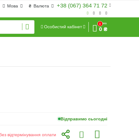
+38 (067) 364 71 72
Мова
₴
Валюта
Сума
0
Особистий кабінет
0 ₴
Відправимо сьогодні
без відтермінування оплати