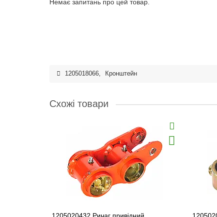
Немає запитань про цей товар.
1205018066
,
Кронштейн
Схожі товари
1205020432 Ричаг привідний
120502