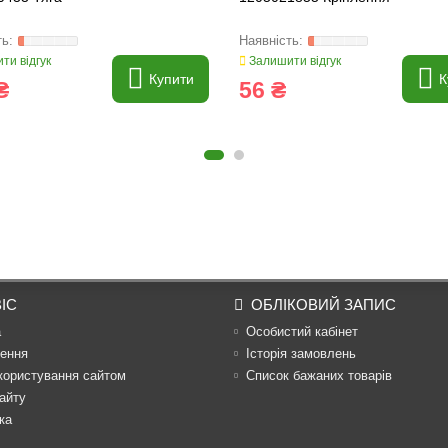
ти відгук
Залишити відгук
Купити
К
₴
56 ₴
ІС
ОБЛІКОВИЙ ЗАПИС
а
Особистий кабінет
ення
Історія замовлень
користування сайтом
Список бажаних товарів
айту
ка