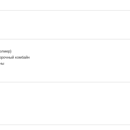
олмер)
орочный комбайн
ны