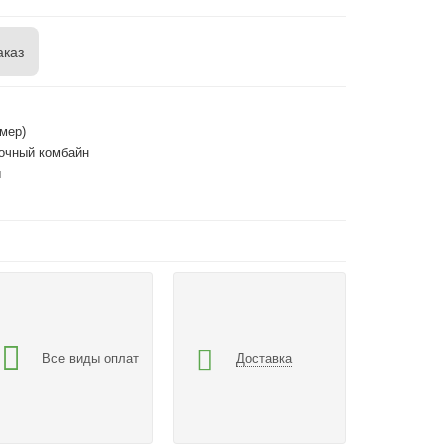
аказ
мер)
очный комбайн
ы
Все виды оплат
Доставка