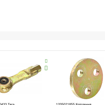
0433 Тяга
1205021855 Кріплення