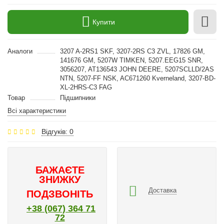
Купити
Аналоги
3207 A-2RS1 SKF, 3207-2RS C3 ZVL, 17826 GM,
141676 GM, 5207W TIMKEN, 5207.EEG15 SNR,
3056207, AT136543 JOHN DEERE, 5207SCLLD/2AS
NTN, 5207-FF NSK, AC671260 Kverneland, 3207-BD-
XL-2HRS-C3 FAG
Товар
Підшипники
Всі характеристики
Відгуків: 0
БАЖАЄТЕ
ЗНИЖКУ
Доставка
ПОДЗВОНІТЬ
+38 (067) 364 71
72