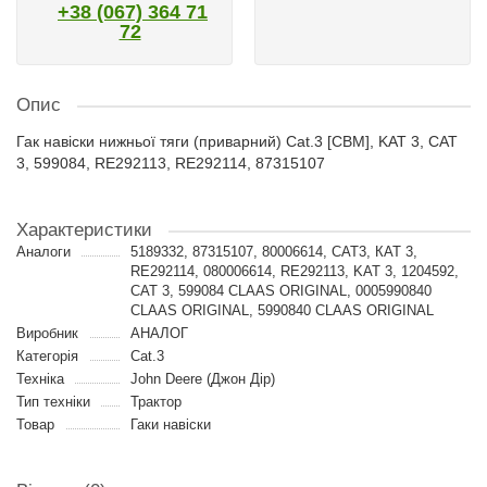
+38 (067) 364 71
72
Опис
Гак навіски нижньої тяги (приварний) Cat.3 [CBM], KAT 3, CAT
3, 599084, RE292113, RE292114, 87315107
Характеристики
Аналоги
5189332, 87315107, 80006614, CAT3, КАТ 3,
RE292114, 080006614, RE292113, KAT 3, 1204592,
CAT 3, 599084 CLAAS ORIGINAL, 0005990840
CLAAS ORIGINAL, 5990840 CLAAS ORIGINAL
Виробник
АНАЛОГ
Категорія
Cat.3
Техніка
John Deere (Джон Дір)
Тип техніки
Трактор
Товар
Гаки навіски