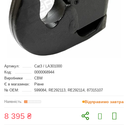
Артикул:
Cat3 / LA301000
Код:
0000068944
Виробники
CBM
Є в магазинах:
Рівне
№ OEM:
599084, RE292113, RE292114, 87315107
Відправимо завтра
8 395 ₴