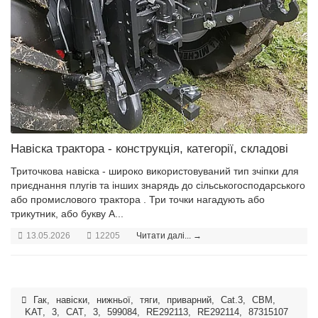
Навіска трактора - конструкція, категорії, складові
Триточкова навіска - широко використовуваний тип зчіпки для
приєднання плугів та інших знарядь до сільськогосподарського
або промислового трактора . Три точки нагадують або
трикутник, або букву А...
13.05.2026
12205
Читати далі... →
Гак
,
навіски
,
нижньої
,
тяги
,
приварний
,
Cat.3
,
CBM
,
KAT
,
3
,
CAT
,
3
,
599084
,
RE292113
,
RE292114
,
87315107