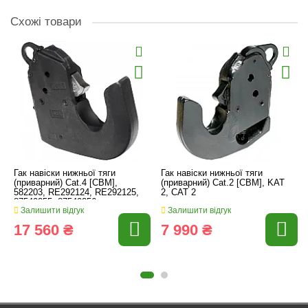
Схожі товари
Гак навіски нижньої тяги
Гак навіски нижньої тяги
(приварний) Cat.4 [CBM],
(приварний) Cat.2 [CBM], KAT
582203, RE292124, RE292125,
2, CAT 2
87549255, 87549256
Залишити відгук
Залишити відгук
17 560 ₴
7 990 ₴