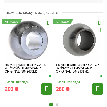
Також вас можуть зацікавити
Хіт продаж
Хіт продаж
Яблуко (куля) навіски CAT 3/2
Яблуко (куля) навіски CAT 3/3
28.7*64*45 HEAVY-PARTS
37.3*64*45 HEAVY-PARTS
ORIGINAL, 3042430M1,
ORIGINAL, 3042431M1,
44017819, 321081A1
359189A2, 1348074C1
Залишити відгук
Залишити відгук
290 ₴
280 ₴