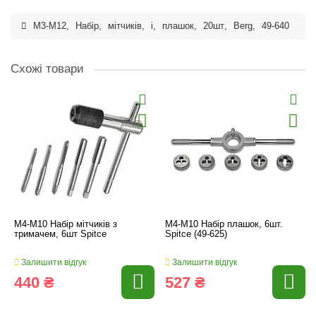
M3-M12
,
Набір
,
мітчиків
,
і
,
плашок
,
20шт
,
Berg
,
49-640
Схожі товари
M4-M10 Набір мітчиків з
M4-M10 Набір плашок, 6шт.
тримачем, 6шт Spitce
Spitce (49-625)
Залишити відгук
Залишити відгук
440 ₴
527 ₴